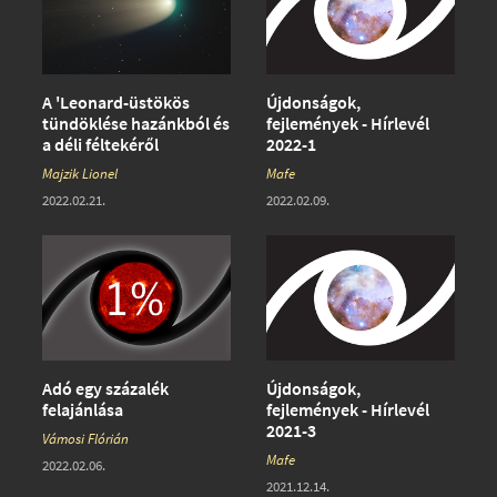
A 'Leonard-üstökös
Újdonságok,
tündöklése hazánkból és
fejlemények - Hírlevél
a déli féltekéről
2022-1
Majzik Lionel
Mafe
2022.02.21.
2022.02.09.
Adó egy százalék
Újdonságok,
felajánlása
fejlemények - Hírlevél
2021-3
Vámosi Flórián
Mafe
2022.02.06.
2021.12.14.