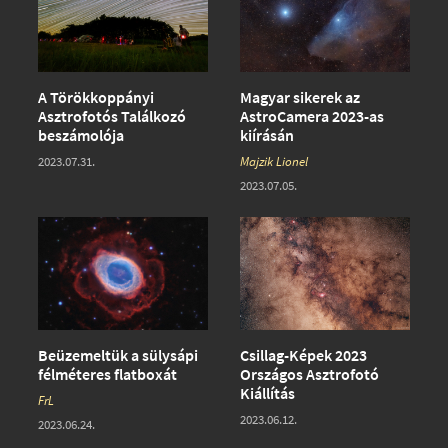
A Törökkoppányi
Magyar sikerek az
Asztrofotós Találkozó
AstroCamera 2023-as
beszámolója
kiírásán
2023.07.31.
Majzik Lionel
2023.07.05.
Beüzemeltük a sülysápi
Csillag-Képek 2023
félméteres flatboxát
Országos Asztrofotó
Kiállítás
FrL
2023.06.12.
2023.06.24.