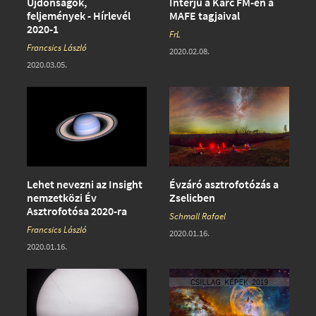
Interjú a Karc FM-en a
Újdonságok,
MAFE tagjaival
feljemények - Hírlevél
2020-1
FrL
Francsics László
2020.02.08.
2020.03.05.
Lehet nevezni az Insight
Évzáró asztrofotózás a
nemzetközi Év
Zselicben
Asztrofotósa 2020-ra
Schmall Rafael
Francsics László
2020.01.16.
2020.01.16.