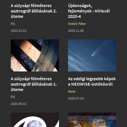
A sülysápi félméteres
Újdonságok,
asztrográf állításának 2.
fejlemények - Hírlevél
üteme
2020-4
FrL
Feltóti Péter
2020.12.10.
2020.11.28.
A sülysápi félméteres
Az eddigi legszebb képek
asztrográf állításának 1.
a NEOWISE-üstökösről
üteme
Mafe
FrL
2020.07.14.
2020.08.10.