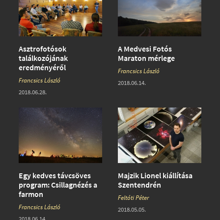
Asztrofotósok
A Medvesi Fotós
találkozójának
Maraton mérlege
eredményéről
Francsics László
Francsics László
2018.06.14.
2018.06.28.
Egy kedves távcsöves
Majzik Lionel kiállítása
program: Csillagnézés a
Szentendrén
farmon
Feltóti Péter
Francsics László
2018.05.05.
2018.06.14.