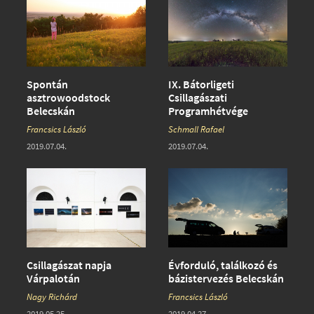
Spontán
IX. Bátorligeti
asztrowoodstock
Csillagászati
Belecskán
Programhétvége
Francsics László
Schmall Rafael
2019.07.04.
2019.07.04.
Csillagászat napja
Évforduló, találkozó és
Várpalotán
bázistervezés Belecskán
Nagy Richárd
Francsics László
2019.05.25.
2019.04.27.