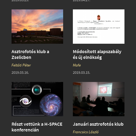
Asztrofotós klub a
Módosított alapszabály
Zselicben
és új elnökség
Feltóti Péter
Mafe
2019.03.16.
2019.03.15.
Részt vettünk a H-SPACE
Januári asztrofotós klub
konferencián
Francsics László