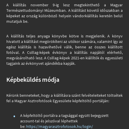
A kiállítás november 9-ig lesz megtekinthető a Magyar
Természettudományi Múzeumban. A kiállítást követő időszakban a
képeket az ország különböző helyein vándorkiállítás keretén belül
mutatjuk be.
A kiállítás teljes anyaga könyvbe kötve is megjelenik. A könyv
hivatott a kiállítást megörökíteni az utókor számára, valamint így az
egész kiállítás is hazavihetővé válik, benne az összes kiállított
fotóval. A Csillag-képek évkönyv a kiállítás napjától elérhető,
megvásárolható lesz. A Csillag-képek 2021-en kiállítók és egyesületi
tagjaink az évkönyvet ajándékba kapják.
Képbeküldés módja
Kérünk benneteket, hogy a kiállításra szánt felvételeiteket töltsétek
fel a Magyar Asztrofotósok Egyesülete képfeltöltő portálján:
A képfeltöltő portálra a tagsággal együtt bejegyzett
account-tal és jelszóval léphettek
be:
https://magyarasztrofotosok.hu/login/