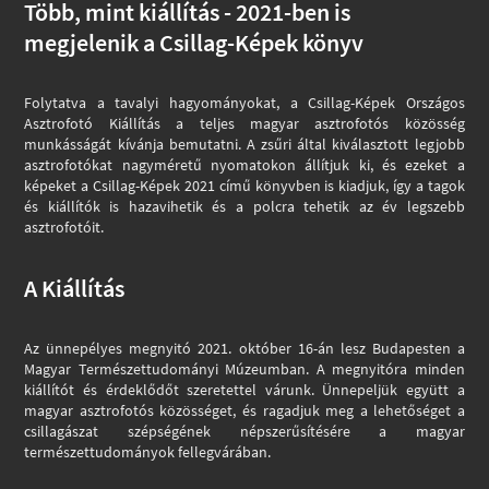
Több, mint kiállítás - 2021-ben is
megjelenik a Csillag-Képek könyv
Folytatva a tavalyi hagyományokat, a Csillag-Képek Országos
Asztrofotó Kiállítás a teljes magyar asztrofotós közösség
munkásságát kívánja bemutatni. A zsűri által kiválasztott legjobb
asztrofotókat nagyméretű nyomatokon állítjuk ki, és ezeket a
képeket a Csillag-Képek 2021 című könyvben is kiadjuk, így a tagok
és kiállítók is hazavihetik és a polcra tehetik az év legszebb
asztrofotóit.
A Kiállítás
Az ünnepélyes megnyitó 2021. október 16-án lesz Budapesten a
Magyar Természettudományi Múzeumban. A megnyitóra minden
kiállítót és érdeklődőt szeretettel várunk. Ünnepeljük együtt a
magyar asztrofotós közösséget, és ragadjuk meg a lehetőséget a
csillagászat szépségének népszerűsítésére a magyar
természettudományok fellegvárában.