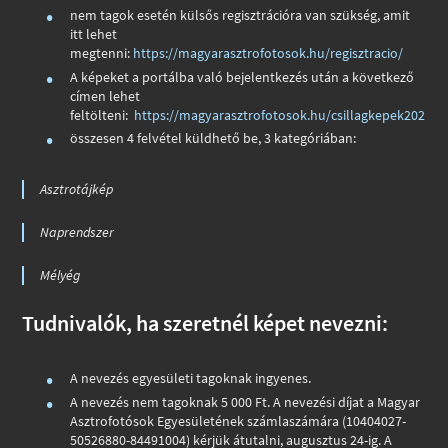
nem tagok esetén külsős regisztrációra van szükség, amit
itt lehet
megtenni:
https://magyarasztrofotosok.hu/regisztracio/
A képeket a portálba való bejelentkezés után a következő
címen lehet
feltölteni:
https://magyarasztrofotosok.hu/csillagkepek2021/
összesen 4 felvétel küldhető be, 3 kategóriában:
Asztrotájkép
Naprendszer
Mélyég
Tudnivalók, ha szeretnél képet nevezni:
A nevezés egyesületi tagoknak ingyenes.
A nevezés nem tagoknak 5 000 Ft. A nevezési díjat a Magyar
Asztrofotósok Egyesületének számlaszámára (10404027-
50526880-84491004) kérjük átutalni, augusztus 24-ig. A