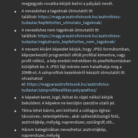
megjegyzés rovatba kérjük beírni a pályázó nevét.
A nevezéshez a tagoknak útmutatót itt
találtok:
https://magyarasztrofotosok.hu/asztrofotos-
tudastar/kepfeltoltes_utmutato_tagoknak/
A nevezéshez nem tagoknak útmutatót itt
találtok:
https://magyarasztrofotosok.hu/asztrofotos-
tudastar/regisztracio_kepfeltoltes_nem_tagoknak/
A nevezni kívánt képeidet kérjük, hogy JPEG formátumban,
képszerkesztő programból sRGB profillal kimentve, vagy
profil nélkül, a kép eredeti méretében és pixelfelbontásban
küldjétek be. A JPEG fájl mérete nem haladhatja meg a
20MB-ot. A színprofilok kezeléséről készült útmutatót itt
olvashatod
el:
https://magyarasztrofotosok.hu/asztrofotos-
tudastar/szinprofilbeallitas-palyazathoz/
A képeket keret, logó, felirat és vízjel nélkül kérjük
beküldeni. A képekre ne kerüljön szerzőre utaló jel.
Téma lehet bármi, ami köthető a csillagos éghez:
távcsöves-, teleobjektíves-, akár széleslátószögű fotó,
asztrotájkép, mélyég, naprendszer, szolárgráf, stb...
Három kategóriában nevezhetsz: asztrotájkép,
naprendszer, mélyég