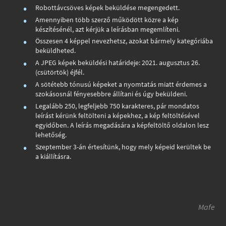
Robottávcsöves képek beküldése megengedett.
Amennyiben több szerző működött közre a kép
készítésénél, azt kérjük a leírásban megemlíteni.
Összesen 4 képpel nevezhetsz, azokat bármely kategóriába
beküldheted.
A JPEG képek beküldési határideje: 2021. augusztus 26.
(csütörtök) éjfél.
A sötétebb tónusú képeket a nyomtatás miatt érdemes a
szokásosnál fényesebbre állítani és úgy beküldeni.
Legalább 250, legfeljebb 750 karakteres, pár mondatos
leírást kérünk feltölteni a képekhez, a kép feltöltésével
egyidőben. A leírás megadására a képfeltöltő oldalon lesz
lehetőség.
Szeptember 3-án értesítünk, hogy mely képeid kerültek be
a kiállításra.
Mafe