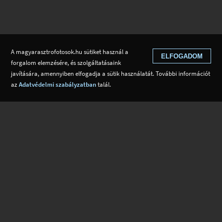
A magyarasztrofotosok.hu sütiket használ a
ELFOGADOM
forgalom elemzésére, és szolgáltatásaink
javítására, amennyiben elfogadja a sütik használatát. További információt
az
Adatvédelmi szabályzatban
talál.
A Magyar Asztrofotósok Egyesülete és a Csillag-Képek 2021
szervezői.