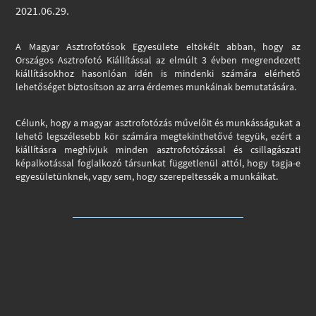
2021.06.29.
A Magyar Asztrofotósok Egyesülete eltökélt abban, hogy az
Országos Asztrofotó Kiállítással az elmúlt 3 évben megrendezett
kiállításokhoz hasonlóan idén is mindenki számára elérhető
lehetőséget biztosítson az arra érdemes munkáinak bemutatására.
Célunk, hogy a magyar asztrofotózás művelőit és munkásságukat a
lehető legszélesebb kör számára megtekinthetővé tegyük, ezért a
kiállításra meghívjuk minden asztrofotózással és csillagászati
képalkotással foglalkozó társunkat függetlenül attól, hogy tagja-e
egyesületünknek, vagy sem, hogy szerepeltessék a munkáikat.