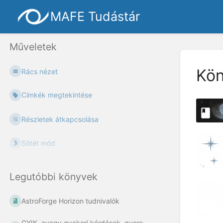
MAFE Tudástár
Műveletek
Kö
Rács nézet
Címkék megtekintése
Részletek átkapcsolása
Sötét mód
Legutóbbi könyvek
AstroForge Horizon tudnivalók
GYIK, avagy gyakori kérdések, gyors