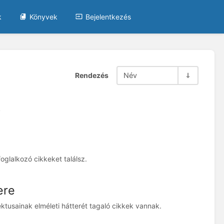
k
Könyvek
Bejelentkezés
Rendezés
Név
k
glalkozó cikkeket találsz.
ere
usainak elméleti hátterét tagaló cikkek vannak.