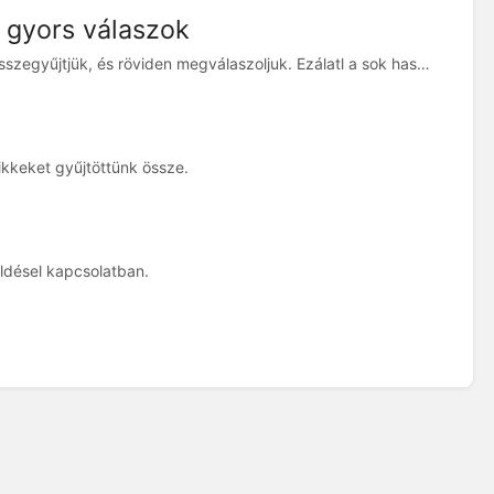
 gyors válaszok
Bármilyen asztrofotós kérdés felmerül, azokat ide összegyűjtjük, és röviden megválaszoljuk. Ezálatl a sok hasznos információ em vész el a közösségi média sülyesztőjében.
kkeket gyűjtöttünk össze.
ldésel kapcsolatban.