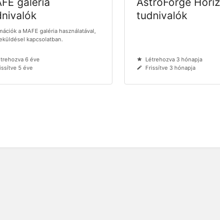
FE galéria
AstroForge Hori
dnivalók
tudnivalók
mációk a MAFE galéria használatával,
küldésel kapcsolatban.
trehozva 6 éve
Létrehozva 3 hónapja
issítve 5 éve
Frissítve 3 hónapja