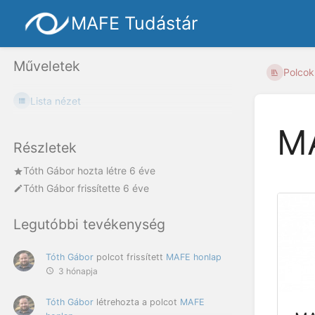
MAFE Tudástár
Műveletek
Polcok
Lista nézet
MA
Részletek
Tóth Gábor
hozta létre
6 éve
Tóth Gábor
frissítette
6 éve
Legutóbbi tevékenység
Tóth Gábor
polcot frissített
MAFE honlap
3 hónapja
Tóth Gábor
létrehozta a polcot
MAFE