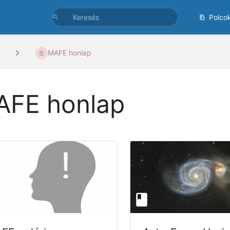
Polco
MAFE honlap
FE honlap