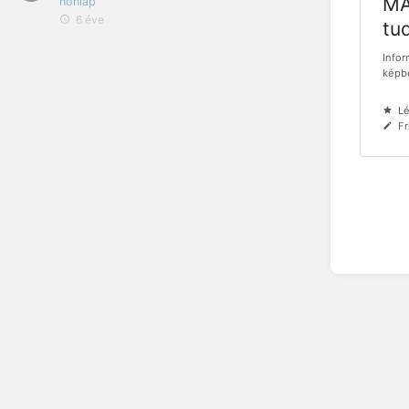
MA
honlap
6 éve
tu
Infor
képbe
Lé
Fr