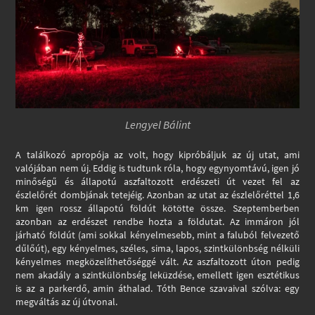
Lengyel Bálint
A találkozó apropója az volt, hogy kipróbáljuk az új utat, ami
valójában nem új. Eddig is tudtunk róla, hogy egynyomtávú, igen jó
minőségű és állapotú aszfaltozott erdészeti út vezet fel az
észlelőrét dombjának tetejéig. Azonban az utat az észlelőréttel 1,6
km igen rossz állapotú földút kötötte össze. Szeptemberben
azonban az erdészet rendbe hozta a földutat. Az immáron jól
járható földút (ami sokkal kényelmesebb, mint a faluból felvezető
dűlőút), egy kényelmes, széles, sima, lapos, szintkülönbség nélküli
kényelmes megközelíthetőséggé vált. Az aszfaltozott úton pedig
nem akadály a szintkülönbség leküzdése, emellett igen esztétikus
is az a parkerdő, amin áthalad. Tóth Bence szavaival szólva: egy
megváltás az új útvonal.