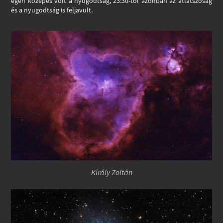
égen közepes volt a nyugodtság, 23:30-tól azonban az átlátszóság
és a nyugodtság is feljavult.
Király Zoltán