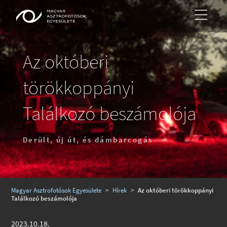
Az októberi
törökkoppányi
Találkozó beszámolója
Derült, új út, és dámbarcogás
Magyar Asztrofotósok Egyesülete
>
Hírek
>
Az októberi törökkoppányi
Találkozó beszámolója
2023.10.18.