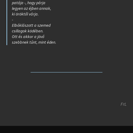
patája -, hogy párja
legyen az éjben annak,
ki öröktől várja.
-
Elbóklászott a szemed
csillagok ködében.
Ott és akkor a jövő
szebbnek tűnt, mint éden.
FrL