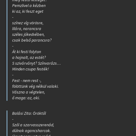
Pemzlivel a kézben
ki az, ki feszt eget
-
színez víg vörösre,
lilára, narancsra
széles jókedvében,
csak belső parancsra?
-
Át ki festi folyton
a hajnalt, az estét?
S szivárványt? Színvarázs…
Minden csupa festék!
-
Fest - nem rest -,
fölöttünk vég nélkül valaki.
Vászna a végtelen,
ő maga: az, aki.
Balási Zita:
Öröktől
-
Szól a szarvasszerenád,
dúlnak agancsharcok.