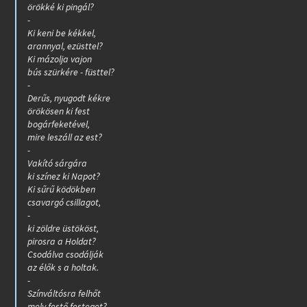
örökké ki pingál?
-
Ki keni be kékkel,
arannyal, ezüsttel?
Ki mázolja vajon
bús szürkére - füsttel?
-
Derűs, nyugodt kékre
örökösen ki fest
bogárfeketével,
mire leszáll az est?
-
Vakító sárgára
ki színez ki Napot?
Ki sűrű ködökben
csavargó csillagot,
-
ki zöldre üstököst,
pirosra a Holdat?
Csodálva csodálják
az élők s a holtak.
-
Színváltósra felhőt
mely festő festeget?