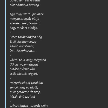
Ügyet sem vetve reád
dúlt dámbika barcog.
-
Agg tölgy alatt újholdkor
menyasszonyát várja
szerelemmel, felajzva,
hogy a nászt elhálja.
-
Érdes torokhangon bőg.
Erdő visszhangozza
eltűnt időd illatát,
ízét visszahozva…
-
Vártál te is, hogy megoszd -
titkon - velem ágyad,
októberi éjszakán
csillapítsunk vágyat.
-
Nézted tikkadt torokkal
zengő nagy ég alatt,
csillagcsaliton át szép,
hószín ünő szaladt
-
szívszakadva - szikrát szórt