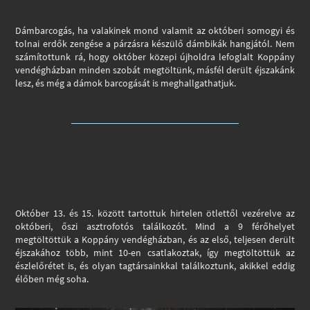
Dámbarcogás, ha valakinek mond valamit az októberi somogyi és
tolnai erdők zengése a párzásra készülő dámbikák hangjától. Nem
számítottunk rá, hogy október közepi újholdra lefoglalt Koppány
vendégházban minden szobát megtöltünk, másfél derült éjszakánk
lesz, és még a dámok barcogását is meghallgathatjuk.
Október 13. és 15. között tartottuk hirtelen ötlettől vezérelve az
októberi, őszi asztrofotós találkozót. Mind a 9 férőhelyet
megtöltöttük a Koppány vendégházban, és az első, teljesen derült
éjszakához több, mint 10-en csatlakoztak, így megtöltöttük az
észlelőrétet is, és olyan tagtársainkkal találkoztunk, akikkel eddig
élőben még soha.