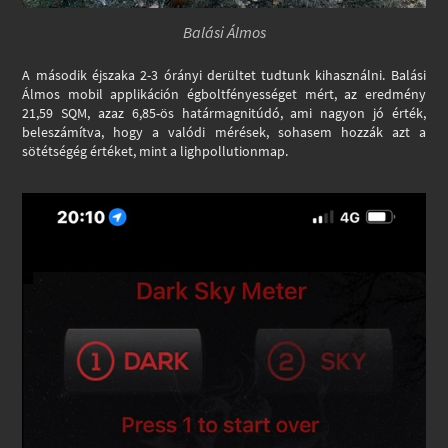
Balási Álmos
A második éjszaka 2-3 órányi derültet tudtunk kihasználni. Balási
Álmos mobil applikáción égboltfényességet mért, az eredmény
21,59 SQM, azaz 6,85-ös határmagnitúdó, ami nagyon jó érték,
beleszámítva, hogy a valódi mérések, sohasem hozzák azt a
sötétségég értéket, mint a lighpollutionmap.