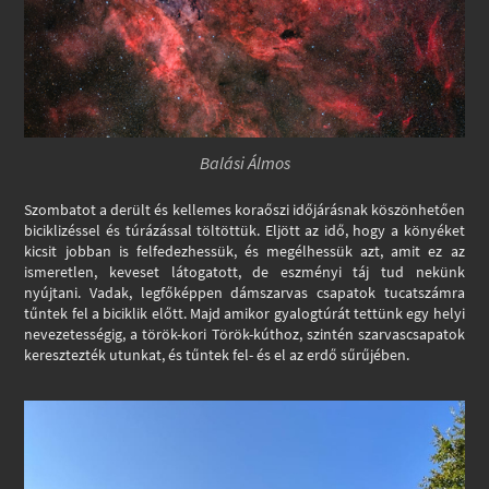
Balási Álmos
Szombatot a derült és kellemes koraőszi időjárásnak köszönhetően
biciklizéssel és túrázással töltöttük. Eljött az idő, hogy a könyéket
kicsit jobban is felfedezhessük, és megélhessük azt, amit ez az
ismeretlen, keveset látogatott, de eszményi táj tud nekünk
nyújtani. Vadak, legfőképpen dámszarvas csapatok tucatszámra
tűntek fel a biciklik előtt. Majd amikor gyalogtúrát tettünk egy helyi
nevezetességig, a török-kori Török-kúthoz, szintén szarvascsapatok
keresztezték utunkat, és tűntek fel- és el az erdő sűrűjében.