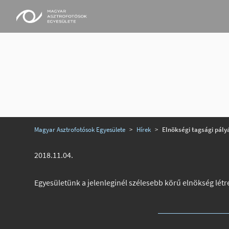
Magyar Asztrofotósok Egyesülete
>
Hírek
>
Elnökségi tagsági pály
2018.11.04.
Egyesületünk a jelenleginél szélesebb körű elnökség létreh