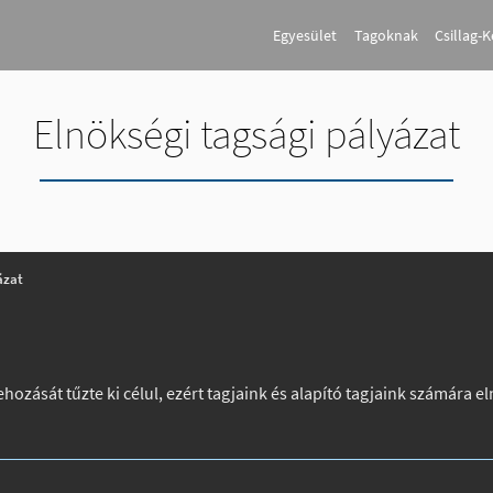
Egyesület
Tagoknak
Csillag-
Elnökségi tagsági pályázat
ázat
ozását tűzte ki célul, ezért tagjaink és alapító tagjaink számára el