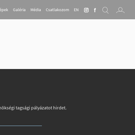
Képek
Galéria
Média
Csatlakozom
EN
nökségi tagsági pályázatot hirdet.