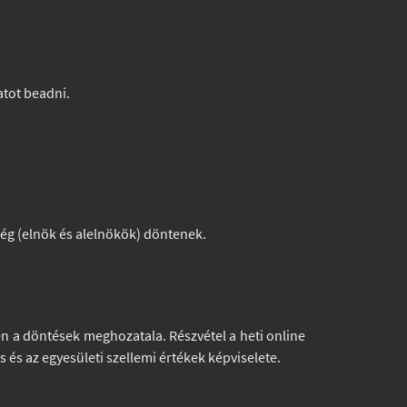
atot beadni.
kség (elnök és alelnökök) döntenek.
en a döntések meghozatala. Részvétel a heti online
és az egyesületi szellemi értékek képviselete.