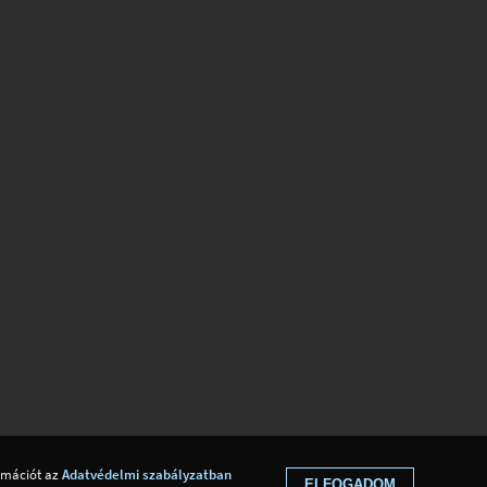
ormációt az
Adatvédelmi szabályzatban
ELFOGADOM