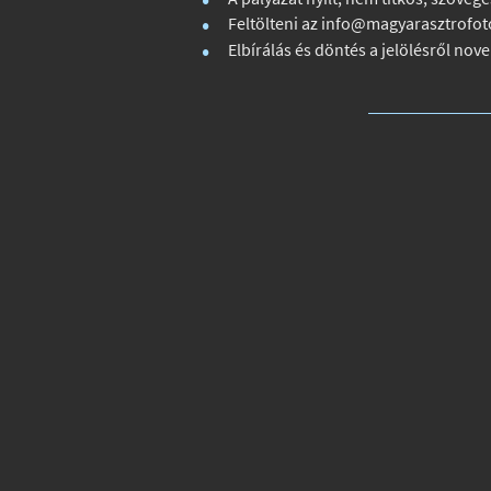
Feltölteni az
info@magyarasztrofot
Elbírálás és döntés a jelölésről no