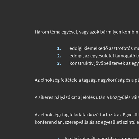
Három téma egyével, vagy azok bármilyen kombináci
eddigi kiemelkedő asztrofotós 
eddigi, az egyesületet támogató 
konstruktív jövőbeli tervek az eg
Az elnökség feltétele a tagság, nagykorúság és a pá
A sikeres pályázókat a jelölés után a közgyűlés vál
Az elnökségi tag feladatai közé tartozik az Egyes
konferencián, szerepvállalás az egyesületi szintű
A pályázat nyílt, nem titkos, szövege