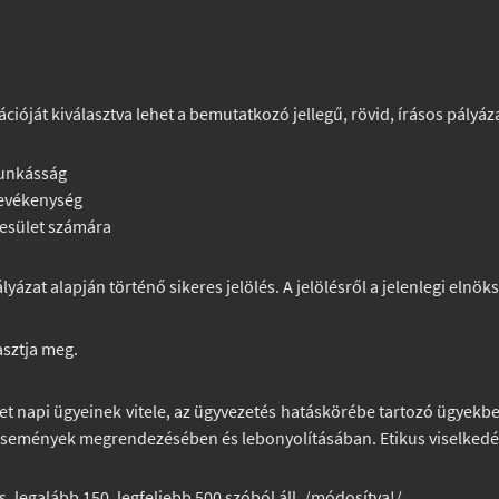
óját kiválasztva lehet a bemutatkozó jellegű, rövid, írásos pályáz
munkásság
tevékenység
yesület számára
lyázat alapján történő sikeres jelölés. A jelölésről a jelenlegi elnö
asztja meg.
ület napi ügyeinek vitele, az ügyvezetés hatáskörébe tartozó ügyekb
 események megrendezésében és lebonyolításában. Etikus viselkedés 
s, legalább 150, legfeljebb 500 szóból áll. /módosítva!/