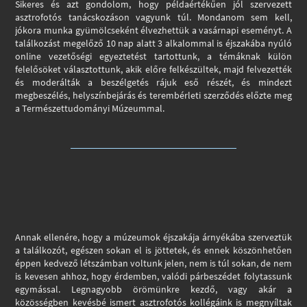
Sikeres és azt gondolom, hogy példaértékűen jól szervezett
asztrofotós tanácskozáson vagyunk túl. Mondanom sem kell,
jókora munka gyümölcseként élvezhettük a vasárnapi eseményt. A
találkozást megelőző 10 nap alatt 3 alkalommal is éjszakába nyúló
online vezetőségi egyeztetést tartottunk, a témáknak külön
felelősöket választottunk, akik előre felkészültek, majd felvezették
és moderálták a beszélgetés rájuk eső részét, és mindezt
megbeszélés, helyszínbejárás és terembérleti szerződés előzte meg
a Természettudományi Múzeummal.
Annak ellenére, hogy a múzeumok éjszakája árnyékába szerveztük
a találkozót, egészen sokan el is jöttetek, és ennek köszönhetően
éppen kedvező létszámban voltunk jelen, nem is túl sokan, de nem
is kevesen ahhoz, hogy érdemben, valódi párbeszédet folytassunk
egymással. Legnagyobb örömünkre kezdő, vagy akár a
közösségben kevésbé ismert asztrofotós kollégáink is megnyíltak