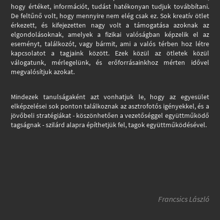
hogy értéket, információt, tudást hatékonyan tudjuk továbbítani.
De feltűnő volt, hogy mennyire nem elég csak ez. Sok kreatív ötlet
érkezett, és kifejezetten nagy volt a támogatása azoknak az
elgondolásoknak, amelyek a fizikai valóságban képzelik el az
eseményt, találkozót, vagy bármit, ami a valós térben hoz létre
kapcsolatot a tagjaink között. Ezek közül az ötletek közül
válogatunk, mérlegelünk, és erőforrásainkhoz mérten idővel
megvalósítjuk azokat.
Mindezek tanulságaként azt vonhatjuk le, hogy az egyesület
elképzelései sok ponton találkoznak az asztrofotós igényekkel, és a
jövőbeli stratégiákat - köszönhetően a vezetőséggel együttműködő
tagságnak - szilárd alapra építhetjük fel, tagok együttműködésével.
Francsics László