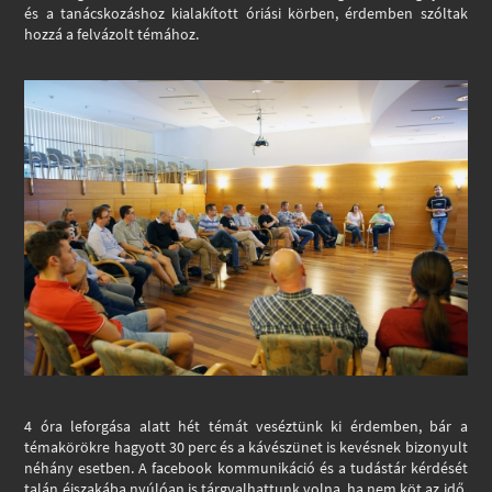
és a tanácskozáshoz kialakított óriási körben, érdemben szóltak
hozzá a felvázolt témához.
4 óra leforgása alatt hét témát veséztünk ki érdemben, bár a
témakörökre hagyott 30 perc és a kávészünet is kevésnek bizonyult
néhány esetben. A facebook kommunikáció és a tudástár kérdését
talán éjszakába nyúlóan is tárgyalhattunk volna, ha nem köt az idő.