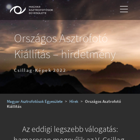
Országos Asztrofotó
Kiállítás – hirdetmény
Csillag-Képek 2022
Magyar Asztrofotósok Egyesülete
>
Hírek
>
Országos Asztrofotó
Kiállitás
Az eddigi legszebb válogatás: