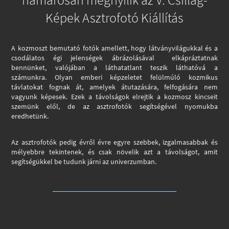
hamarosan megnyílik az V. Csillag-
Képek Asztrofotó Kiállítás
A kozmoszt bemutató fotók amellett, hogy látványvilágukkal és a
csodálatos égi jelenségek ábrázolásával elkápráztatnak
bennünket, valójában a láthatatlant teszik láthatóvá a
számunkra.
Olyan emberi képzeletet felülmúló kozmikus
távlatokat fognak át, amelyek átutazására,
felfogására nem
vagyunk képesek. Ezek a távolságok elrejtik a kozmosz kincseit
szemünk elől,
de az asztrofotók segítségével nyomukba
eredhetünk.
Az asztrofotók pedig évről évre egyre szebbek, izgalmasabbak és
mélyebbre tekintenek, és csak
növelik azt a távolságot, amit
segítségükkel be tudunk járni az univerzumban.