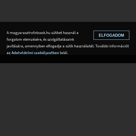
A magyarasztrofotosok.hu sütiket használ a
ELFOGADOM
forgalom elemzésére, és szolgáltatásaink
javítására, amennyiben elfogadja a sütik használatát. További információt
az
Adatvédelmi szabályzatban
talál.
EGYESÜLET
ASZTROFOTÓZÁSRÓL
Tagok
Tudástár
Alapszabály
Adatvédelem
Kapcsolat
Csatlakozom
Hírek
Tudástár