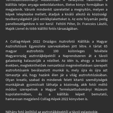
kiállítás teljes anyaga weboldalunkon, illetve könyv formájában is
megjelenik. Várunk mindenkit szeretettel a megnyitón, melyen a
képek leleplezése mellett, átadjuk a kiváló alkotó és közösségi
tevékenységekért járó emlékplaketteket is. Az este folyamán pedig
panelbeszélgetésre is sor kerül Feltóti Péter,
Dr. Francsics László,
Majzik Lionel
és több kiállító fotós társaságában.
A Csillag-Képek 2022 Országos Asztrofotó Kiállítás a Magyar
Asztrofotósok Egyesülete
szervezésében jött létre. A tárlat 65
magyar asztrofotós 100 különleges felvétele
Magyarország
asztrotájképektől a Naprendszeren át a távoli
galaxisokig kalauzolják a nézőket. Az idén is, ahogy
a korábbi
években, megtekinthetőek nemzetközi megmérettetésen szerepelt
asztrofotósaink
beválasztott munkái is, mely újra és újra azt
támasztja alá, hogy hazánk élen jár a világ
asztrofotózásában.
Olyan kreatív, szabad és mindenek felett kitartó személyiségek
munkájának
gyümölcsét láthatja a közönség, akik fotói méltó
módon szerepelnek a Magyar
Természettudományi Múzeum
kupolatermében, és a kiállítás képeit bemutató,
hamarosan
megjelenő Csillag-Képek 2022 könyvben is.
Néhány fotó ízelítőül az asztrotájképektől a távoli galaxisokig.