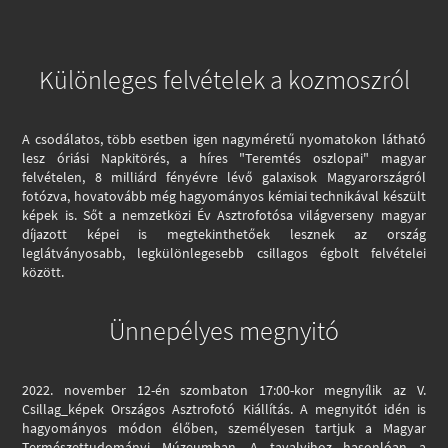
Különleges felvételek a kozmoszról
A csodálatos, több esetben igen nagyméretű nyomatokon látható
lesz óriási Napkitörés, a híres "Teremtés oszlopai" magyar
felvételen, 8 milliárd fényévre lévő galaxisok Magyarországról
fotózva, hovatovább még hagyományos kémiai technikával készült
képek is. Sőt a nemzetközi Év Asztrofotósa világverseny magyar
díjazott képei is megtekinthetőek lesznek az ország
leglátványosabb, legkülönlegesebb csillagos égbolt felvételei
között.
Ünnepélyes megnyitó
2022. november 12-én szombaton 17:00-kor megnyílik az V.
Csillag_képek Országos Asztrofotó
Kiállítás.
A megnyitót idén is
hagyományos módon élőben, személyesen tartjuk a Magyar
Természettudományi Múzeumban.
A tavalyihoz hasonlóan a