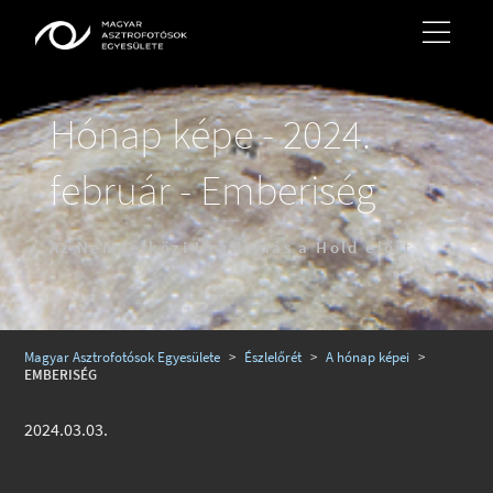
Hónap képe - 2024.
február - Emberiség
Az Nemzetközi Űrállomás a Hold előtt
Magyar Asztrofotósok Egyesülete
>
Észlelőrét
>
A hónap képei
>
EMBERISÉG
2024.03.03.