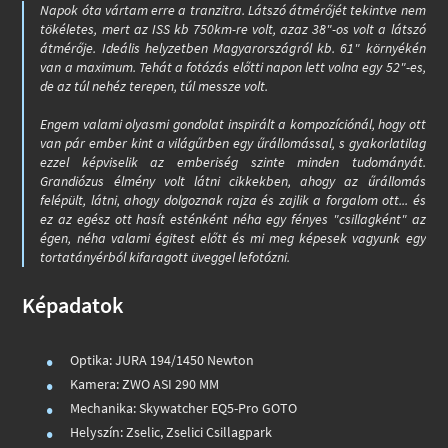
Napok óta vártam erre a tranzitra. Látszó átmérőjét tekintve nem
tökéletes, mert az ISS kb 750km-re volt, azaz 38"-os volt a látszó
átmérője. Ideális helyzetben Magyarországról kb. 61" környékén
van a maximum. Tehát a fotózás előtti napon lett volna egy 52"-es,
de az túl nehéz terepen, túl messze volt.
Engem valami olyasmi gondolat inspirált a kompozíciónál, hogy ott
van pár ember kint a világűrben egy űrállomással, s gyakorlatilag
ezzel képviselik az emberiség szinte minden tudományát.
Grandiózus élmény volt látni cikkekben, ahogy az űrállomás
felépült, látni, ahogy dolgoznak rajza és zajlik a forgalom ott... és
ez az egész ott hasít esténként néha egy fényes "csillagként" az
égen, néha valami égitest előtt és mi meg képesek vagyunk egy
tortatányérból kifaragott üveggel lefotózni.
Képadatok
Optika: JURA 194/1450 Newton
Kamera: ZWO ASI 290 MM
Mechanika: Skywatcher EQ5-Pro GOTO
Helyszín: Zselic, Zselici Csillagpark