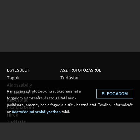
EGYESÜLET
ASZTROFOTÓZÁSRÓL
Tagok
Tudástár
Alapszabály
A magyarasztrofotosok.hu sütiket használ a
Adatvédelem
ELFOGADOM
forgalom elemzésére, és szolgáltatásaink
Kapcsolat
javítására, amennyiben elfogadja a sütik használatát. További információt
Csatlakozom
az
Adatvédelmi szabályzatban
talál.
Hírek
Tudástár