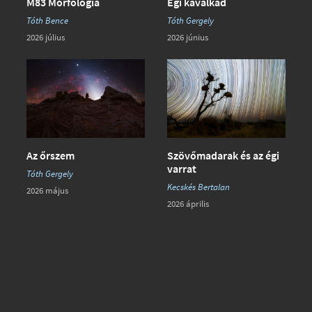
Égi kavalkád
M83 Morfológia
Tóth Gergely
Tóth Bence
2026 június
2026 július
Az őrszem
Szövőmadarak és az égi
varrat
Tóth Gergely
Kecskés Bertalan
2026 május
2026 április