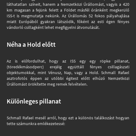
láthatatlan színeit, hanem a Nemzetközi Űrállomást, vagyis a 420
km magasan a fejünk felett a Földet másfél óránként megkerülő
ISS-t is megmutatja nekünk. Az Űrállomás 52 fokos pályahajlása
miatt Európából gyakran látszódik, főként az esti égen fényes
vándorló csillagként lehet megfigyelni átvonulását.
Néha a Hold előtt
Az is előfordulhat, hogy az ISS egy egy röpke pillanat,
(töredékmásodperc) erejéig együttáll fényes csillagászati
objektumokkal, mint Vénusz, Nap, vagy a Hold. Schmall Rafael
asztrofotós éppen az utóbbi égitest előtt elhúzó Nemzetközi
Űrállomást örökítette meg remek felvételen.
Különleges pillanat
Schmall Rafael mesél arról, hogy ezt a különös találkozást hogyan
tette számunkra emlékezetessé: