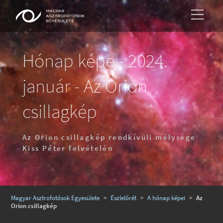
Hónap képe - 2024.
január - Az Orion
csillagkép
Az Orion csillagkép rendkívüli mélysége
Kiss Péter felvételén
Magyar Asztrofotósok Egyesülete
>
Észlelőrét
>
A hónap képei
>
Az
Orion csillagkép