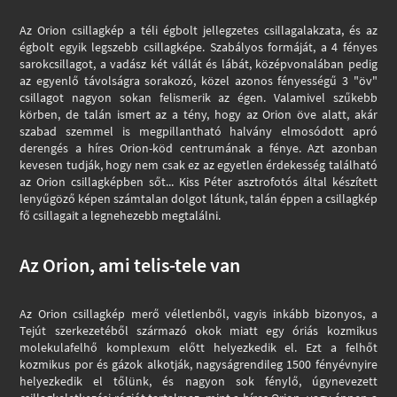
Az Orion csillagkép a téli égbolt jellegzetes csillagalakzata, és az
égbolt egyik legszebb csillagképe. Szabályos formáját, a 4 fényes
sarokcsillagot, a vadász két vállát és lábát, középvonalában pedig
az egyenlő távolságra sorakozó, közel azonos fényességű 3 "öv"
csillagot nagyon sokan felismerik az égen. Valamivel szűkebb
körben, de talán ismert az a tény, hogy az Orion öve alatt, akár
szabad szemmel is megpillantható halvány elmosódott apró
derengés a híres Orion-köd centrumának a fénye. Azt azonban
kevesen tudják, hogy nem csak ez az egyetlen érdekesség található
az Orion csillagképben sőt... Kiss Péter asztrofotós által készített
lenyűgöző képen számtalan dolgot látunk, talán éppen a csillagkép
fő csillagait a legnehezebb megtalálni.
Az Orion, ami telis-tele van
Az Orion csillagkép merő véletlenből, vagyis inkább bizonyos, a
Tejút szerkezetéből származó okok miatt egy óriás kozmikus
molekulafelhő komplexum előtt helyezkedik el. Ezt a felhőt
kozmikus por és gázok alkotják, nagyságrendileg 1500 fényévnyire
helyezkedik el tőlünk, és nagyon sok fénylő, úgynevezett