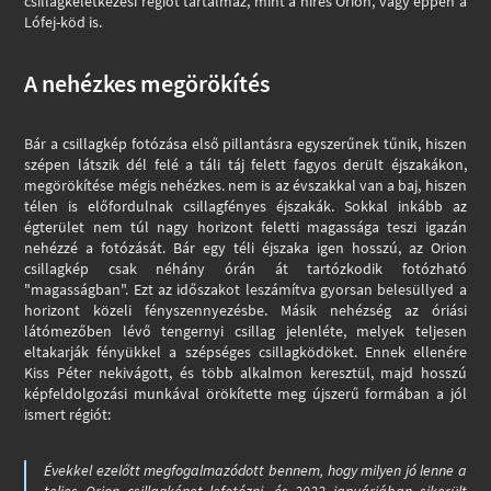
csillagkeletkezési régiót tartalmaz, mint a híres Orion, vagy éppen a
Lófej-köd is.
A nehézkes megörökítés
Bár a csillagkép fotózása első pillantásra egyszerűnek tűnik, hiszen
szépen látszik dél felé a táli táj felett fagyos derült éjszakákon,
megörökítése mégis nehézkes. nem is az évszakkal van a baj, hiszen
télen is előfordulnak csillagfényes éjszakák. Sokkal inkább az
égterület nem túl nagy horizont feletti magassága teszi igazán
nehézzé a fotózását. Bár egy téli éjszaka igen hosszú, az Orion
csillagkép csak néhány órán át tartózkodik fotózható
"magasságban". Ezt az időszakot leszámítva gyorsan belesüllyed a
horizont közeli fényszennyezésbe. Másik nehézség az óriási
látómezőben lévő tengernyi csillag jelenléte, melyek teljesen
eltakarják fényükkel a szépséges csillagködöket. Ennek ellenére
Kiss Péter nekivágott, és több alkalmon keresztül, majd hosszú
képfeldolgozási munkával örökítette meg újszerű formában a jól
ismert régiót:
Évekkel ezelőtt megfogalmazódott bennem, hogy milyen jó lenne a
teljes Orion csillagképet lefotózni, és 2022 januárjában sikerült