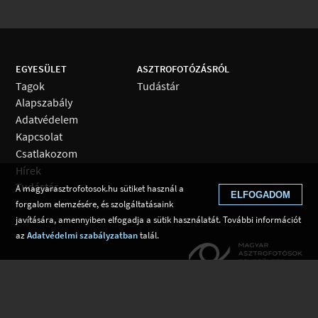
EGYESÜLET
ASZTROFOTÓZÁSRÓL
Tagok
Tudástár
Alapszabály
Adatvédelem
Kapcsolat
Csatlakozom
Hírek
Tudástár
A magyarasztrofotosok.hu sütiket használ a
ELFOGADOM
forgalom elemzésére, és szolgáltatásaink
javítására, amennyiben elfogadja a sütik használatát. További információt
az
Adatvédelmi szabályzatban
talál.
Web fejlesztés: