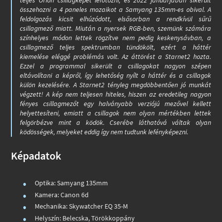
összehozni a 4 paneles mozaikot a Samyang 135mm-es obival. A
feldolgozás kicsit elhúzódott, elsősorban a rendkívül sűrű
csillagmező miatt. Miután a nyersek RGB-ben, szemünk számára
színhelyes módon lettek rögzítve nem pedig keskenysávban, a
csillagmező teljes spektrumban tündökölt, ezért a háttér
kiemelése eléggé problémás volt. Az áttörést a Starnet2 hozta.
Ezzel a programmal sikerült a csillagokat nagyon szépen
eltávolítani a képről, így lehetőség nyílt a háttér és a csillagok
külön kezelésére. A Starnet2 tényleg megdöbbentően jó munkát
végzett! A kép nem teljesen hiteles, hiszen az eredetileg nagyon
fényes csillagmezőt egy halványabb verziójú mezővel kellett
helyettesíteni, emiatt a csillagok nem olyan mértékben lettek
felgörbézve mint a ködök. Cserébe láthatóvá váltak olyan
ködösségek, melyeket eddig így nem tudtunk lefényképezni.
Képadatok
Optika: Samyang 135mm
Kamera: Canon 6d
Mechanika: Skywatcher EQ 35-M
Helyszín: Belecska, Törökkoppány