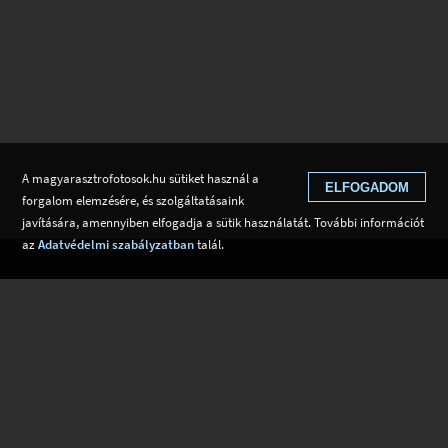
A magyarasztrofotosok.hu sütiket használ a
ELFOGADOM
forgalom elemzésére, és szolgáltatásaink
javítására, amennyiben elfogadja a sütik használatát. További információt
az
Adatvédelmi szabályzatban
talál.
EGYESÜLET
ASZTROFOTÓZÁSRÓL
Tagok
Tudástár
Alapszabály
Adatvédelem
Kapcsolat
Csatlakozom
Hírek