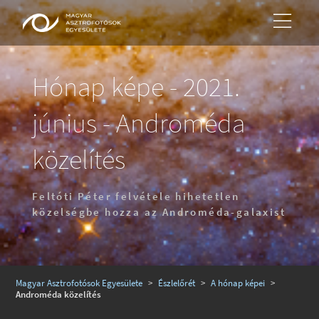
Hónap képe - 2021.
június - Androméda
közelítés
Feltóti Péter felvétele hihetetlen
közelségbe hozza az Androméda-galaxist
Magyar Asztrofotósok Egyesülete
>
Észlelőrét
>
A hónap képei
>
Androméda közelítés