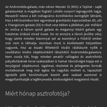
Az Androméda-galaxis, más néven Messier 31 (M31) a Tejútat - saját
galaxisunkat is magában foglaló Lokális csoport legnagyobb tagja.
Messziről nézve a két csillagváros évmilliárdos keringőjét látnánk,
hisz e két kozmikus test egymással gravitációs kapcsolatban áll, sőt
a Triangulum-galaxis (33) is részt vesz ebben a játékban, pár milliárd
év múlva a három spirál galaxis és megannyi kísérő galaxis egy
hatalmas óriássá olvad össze. De ez annyira a távoli jövőbe vész,
hogy szinte minden bizonnyal ezt az eseményt a Földről ember
már nem is láthatja. Azonban most is kivételezett helyzetben
vagyunk, hisz az északi féltekéről kiváló rálátásunk nyílik a
csodálatos ködös objektumként látszódóó Androméda-galaxisra.
Nem csoda hát, hogy minden amatőr csillagász és asztrofotós
pályafutásának korai szakaszában is hamar távcsővégre kapja ezt a
lenyűgöző objektumot. Izgalmas részletek és jellegzetes formák
mutatkoznak meg már egész kis nagyítás mellett is, tapasztalt
égnézők jobb körülmények között akár szabad szemmel is
megpillanthatják a legfényesebb, ködösségként megjelenő részét.
Miért hónap asztrofotója?