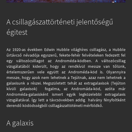
A csillagászattörténeti jelentőségű
égitest
Az 1920-as években Edwin Hubble világhíres csillagász, a Hubble
űrtávcső névadója egyszerű, fekete-fehér felvételeken fedezett fel
egy változócsillagot az Androméda-ködben. A változócsillag
vizsgálatából kiderült, hogy az rendkívül messze van tőlünk,
értelemszerűen vele együtt az Androméda-köd is. Olyannyira
messze, hogy azok nem lehetnek a Tejútnak, azaz nem lehetnek a
galaxisunk a részei. Megszületett tehát az extragalaxisok (Tejúton
kívüli galaxisok) fogalma, az Andromáda-köd, azóta már
Androméda-galaxisként ismert egyik legközelebbi extragalaxis
vizsgálatával. Így lett a távcsövekben
addig
halvány fényfoltként
derendő ködödsségből csillagászattöténeti mérföldkő.
A galaxis