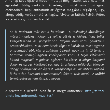
A hónap képe újszerű módon mutatja meg nekünk ezt a hatalmas
égitestet. Eddig szokatlan közelségből, most amatőrcsillagász
eszközökkel bepillanthatunk az égitest magjának régiójába, úgy,
ahogy eddig kevés amatőrcsillagász felvételen láttuk. Feltóti Péter,
a szerző így gondolkozik erről:
Én is fotóztam már ezt a hatalmas - 5 teliholdnyi látszólagos
méretű - galaxist. Akkor az volt a cél és a kihívás, hogy teljes
kiterjedésében és pompájában tudjam bemutatni galaktikus
szomszédunkat. De itt nem érnek véget a kihívások, most ugyanis
a szomszéd ablakán próbáltam belesni, hogy mi is történik a
hatalmas tömegű égitest középpontja körül. A teljes látómezőt
kitöltő magvidék a galaxis egészen kis része, a sárga központi
dudor és az azt körülvevő por, gáz és csillagok milliárdos tömege,
ahogy örvénylenek az égitest középpontja és az abban rejtőző,
láthatatlan központi szupermasszív fekete lyuk körül. Ez utóbbi
természetesen nem látszik a képen.
A felvételt a készítő oldalán is megtekinthetitek:
http://feltoti-
photo.hu/andromeda-kozelites/