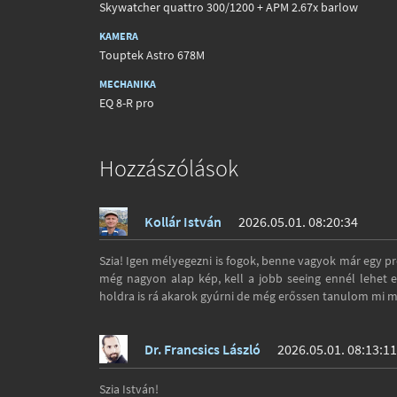
Skywatcher quattro 300/1200 + APM 2.67x barlow
KAMERA
Touptek Astro 678M
MECHANIKA
EQ 8-R pro
Hozzászólások
Kollár István
2026.05.01. 08:20:34
Szia! Igen mélyegezni is fogok, benne vagyok már egy pr
még nagyon alap kép, kell a jobb seeing ennél lehet e
holdra is rá akarok gyúrni de még erőssen tanulom mi m
Dr. Francsics László
2026.05.01. 08:13:11
Szia István!