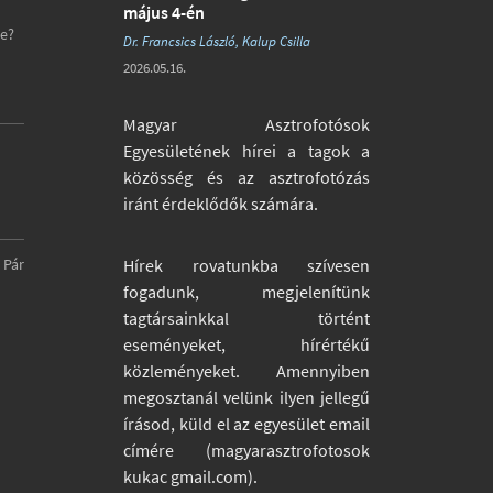
május 4-én
ye?
Dr. Francsics László, Kalup Csilla
2026.05.16.
Magyar Asztrofotósok
Egyesületének hírei a tagok a
közösség és az asztrofotózás
iránt érdeklődők számára.
Hírek rovatunkba szívesen
 Pár
fogadunk, megjelenítünk
tagtársainkkal történt
eseményeket, hírértékű
közleményeket. Amennyiben
megosztanál velünk ilyen jellegű
írásod, küld el az egyesület email
címére (magyarasztrofotosok
kukac gmail.com).