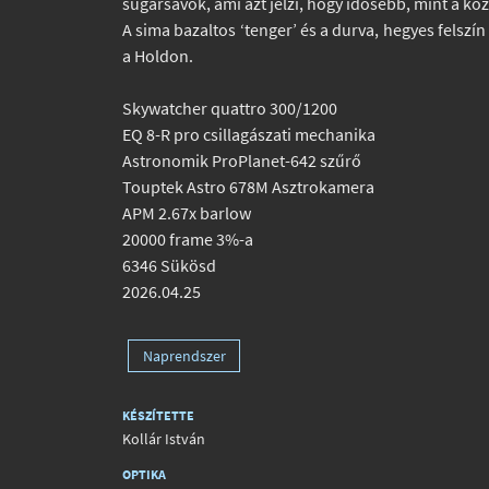
sugársávok, ami azt jelzi, hogy idősebb, mint a kö
A sima bazaltos ‘tenger’ és a durva, hegyes felszín
a Holdon.
Skywatcher quattro 300/1200
EQ 8-R pro csillagászati mechanika
Astronomik ProPlanet-642 szűrő
Touptek Astro 678M Asztrokamera
APM 2.67x barlow
20000 frame 3%-a
6346 Sükösd
2026.04.25
Naprendszer
KÉSZÍTETTE
Kollár István
OPTIKA