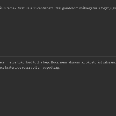
s is remek. Gratula a 30 centishez! Ezzel gondolom mélyegezni is fogsz, ug
ace. Illetve tükörfordított a kép. Bocs, nem akarom az okostojást játszani.
ace krátert, de rossz volt a nyugodtság.