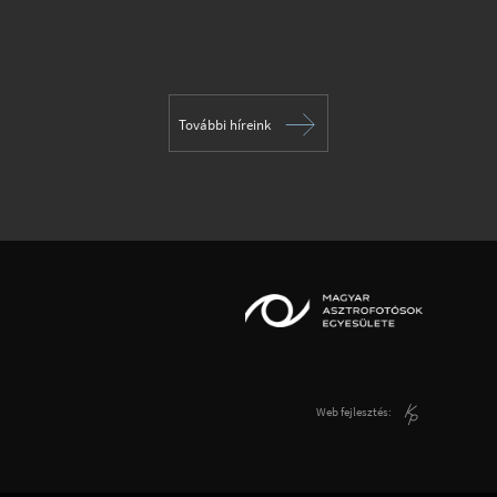
További híreink
Web fejlesztés: