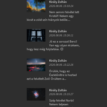
Király Zoltán
2026.08.06. 15:33:24
Nem semmi felvétel lett
Kristóf! Nekem egy
kicsit a zöld szín hiányzik belőle....
Király Zoltán
2026.08.06. 15:26:11
Jó ez a sorozat Berci!
Van egy olyan érzésem,
hogy lesz még folytatása. 😊
Király Zoltán
2026.08.06. 15:22:26
Örülök, hogy az
Észlelőrétre is hoztad
ezt a felvételt Zoli! Örültem a...
Király Zoltán
2026.08.06. 15:15:27
Szép felvétel Norbi!
Nekem teljesen