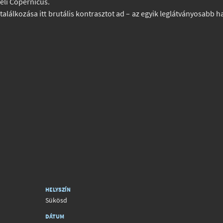
zeli Copernicus.
 találkozása itt brutális kontrasztot ad – az egyik leglátványosabb h
HELYSZÍN
Sükösd
DÁTUM