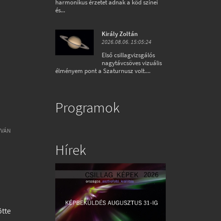
harmonikus érzetet adnak a köd színei
és...
Király Zoltán
2026.08.06. 15:05:24
Első csillagvizsgálós
nagytávcsöves vizuális
élményem pont a Szaturnusz volt....
Programok
TVÁN
Hírek
tte