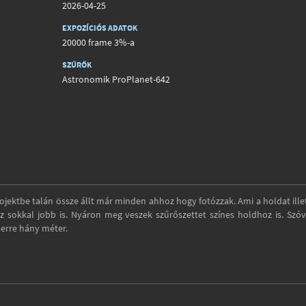
2026-04-25
EXPOZÍCIÓS ADATOK
20000 frame 3%-a
SZŰRŐK
Astronomik ProPlanet-642
ojektbe talán össze állt már minden ahhoz hogy fotózzak. Ami a holdat illet
z sokkal jobb is. Nyáron meg veszek szűrőszettet színes holdhoz is. Szóv
erre hány méter.