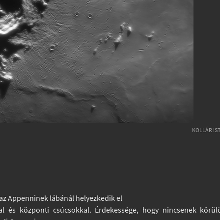
KOLLÁR IS
az Appenninek lábánál helyezkedik el
l és központi csúcsokkal. Érdekessége, hogy nincsenek körülö