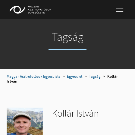
Tagság
Magyar Asztrofotósok Egyesülete
>
Egyesület
>
Tagság
>
Kollár
István
Kollár István