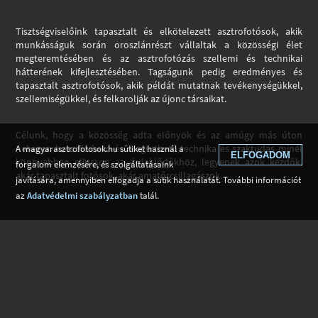
Tisztségviselőink tapasztalt és elkötelezett asztrofotósok, akik
munkásságuk során oroszlánrészt vállaltak a közösségi élet
megteremtésében és az asztrofotózás szellemi és technikai
hátterének kifejlesztésében. Tagságunk pedig eredményes és
tapasztalt asztrofotósok, akik példát mutatnak tevékenységükkel,
szellemiségükkel, és felkarolják az újonc társaikat.
Célunk, hogy a közösség adta előnyök és az amúgy más úton
nehezen hozzáférhető és megérthető technika és szaktudás minél
A magyarasztrofotosok.hu sütiket használ a
ELFOGADOM
könnyebben eljusson az érdeklődőkhöz, legyenek azok kezdők,
forgalom elemzésére, és szolgáltatásaink
akár tapasztalt fotósok, akár amatőrcsillagászok.
javítására, amennyiben elfogadja a sütik használatát. További információt
az
Adatvédelmi szabályzatban
talál.
Tagok