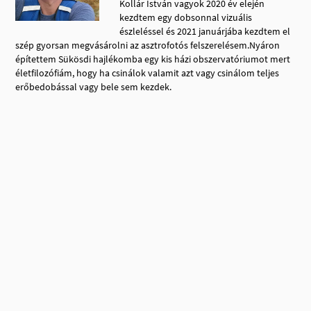
Kollár István vagyok 2020 év elején
kezdtem egy dobsonnal vizuális
észleléssel és 2021 januárjába kezdtem el
szép gyorsan megvásárolni az asztrofotós felszerelésem.Nyáron
építettem Sükösdi hajlékomba egy kis házi obszervatóriumot mert
életfilozófiám, hogy ha csinálok valamit azt vagy csinálom teljes
erőbedobással vagy bele sem kezdek.