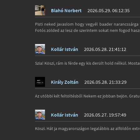
Blahó Norbert
2026.05.29. 06:12:35
Pisti neked javaslom hogy vegyél baader narancssárga fi
Fotós zölded az lesz de szerintem sokat nem fogod hasz
Kollár István
2026.05.28. 21:41:12
Szia! Köszi, rám is férde egy kis derült hold nélkül. Mos
Király Zoltán
2026.05.28. 21:33:29
Az utóbbi két feltöltésből Nekem ez jobban bejön. Gratul
Kollár István
2026.05.27. 19:57:49
Köszi. Hát ja magyarországon legalábbis az alföldőn extr