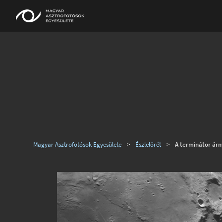
Magyar Asztrofotósok Egyesülete
>
Észlelőrét
>
A terminátor ár