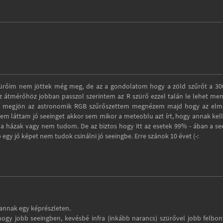
 szürőim nem jöttek még meg, de az a gondolatom hogy a zöld szűrőt a 30
z átmérőhöz jobban passzol szerintem az R szürő ezzel talán le lehet men
ssan megjön az astronomik RGB szűrőszettem megnézem majd hogy az elm
em láttam jó seeinget akkor sem mikor a meteoblu azt írt, hogy annak kel
 a házak vagy nem tudom. De az biztos hogy itt az esetek 99% - ában a se
 egy jó képet nem tudok csinálni jó seeingbe. Erre szánok 10 évet (-:
annak egy képrészleten.
hogy jobb seeingben, kevésbé infra (inkább narancs) szürővel jobb felbon