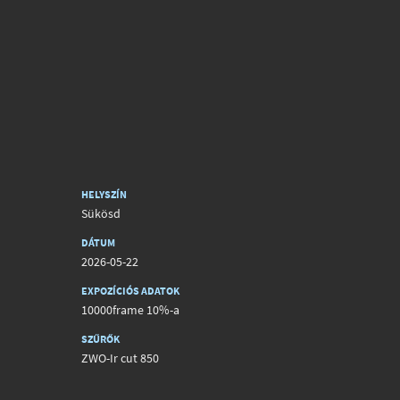
HELYSZÍN
Sükösd
DÁTUM
2026-05-22
EXPOZÍCIÓS ADATOK
10000frame 10%-a
SZŰRŐK
ZWO-Ir cut 850