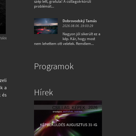
szép lett, gratula! A csillagok-körüli
problémát...
Dobrovodský Tamás
2026.08.06. 19:03:29
Nagyon jól sikerült ez a
TVÁN
kép. Kár, hogy most
nem lehettem ott veletek. Remélem...
Programok
zeli
ik a
Hírek
k és