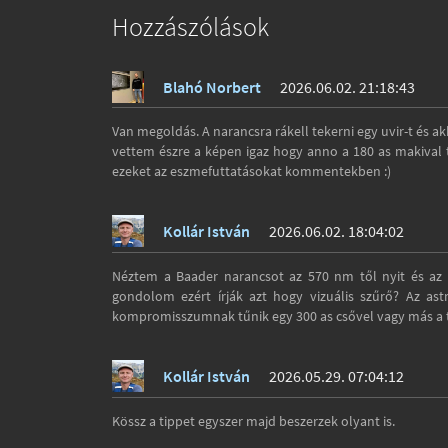
Hozzászólások
Blahó Norbert
2026.06.02. 21:18:43
Van megoldás. A narancsra rákell tekerni egy uvir-t és 
vettem észre a képen igaz hogy anno a 180 as makival 
ezeket az eszmefuttatásokat kommentekben :)
Kollár István
2026.06.02. 18:04:02
Néztem a Baader narancsot az 570 nm től nyit és az 
gondolom ezért írják azt hogy vizuális szűrő? Az a
kompromisszumnak tűnik egy 300 as csővel vagy más a 
Kollár István
2026.05.29. 07:04:12
Kössz a tippet egyszer majd beszerzek olyant is.