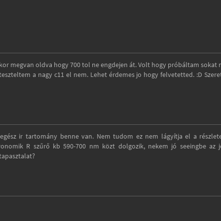
akkor megvan oldva hogy 700 tol ne engdejen át. Volt hogy próbáltam sokat
teszteltem a nagy c11 el nem. Lehet érdemes jo hogy felvetetted. :D Szer
egész ir tartomány benne van. Nem tudom ez nem lágyítja el a részlet
stronomik R szűrő kb 590-700 nm közt dolgozik, nekem jó seeingbe az 
tapasztalat?