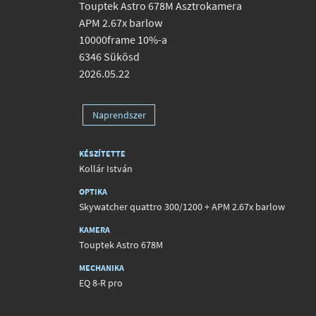
Touptek Astro 678M Asztrokamera
APM 2.67x barlow
10000frame 10%-a
6346 Sükösd
2026.05.22
Naprendszer
KÉSZÍTETTE
Kollár István
OPTIKA
Skywatcher quattro 300/1200 + APM 2.67x barlow
KAMERA
Touptek Astro 678M
MECHANIKA
EQ 8-R pro