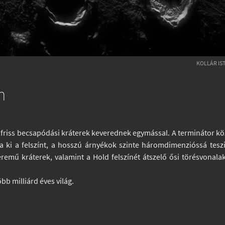
KOLLÁR IS
n
friss becsapódási kráterek keverednek egymással. A terminátor kö
lja ki a felszínt, a hosszú árnyékok szinte háromdimenzióssá tesz
eremű kráterek, valamint a Hold felszínét átszelő ősi törésvonala
bb milliárd éves világ.