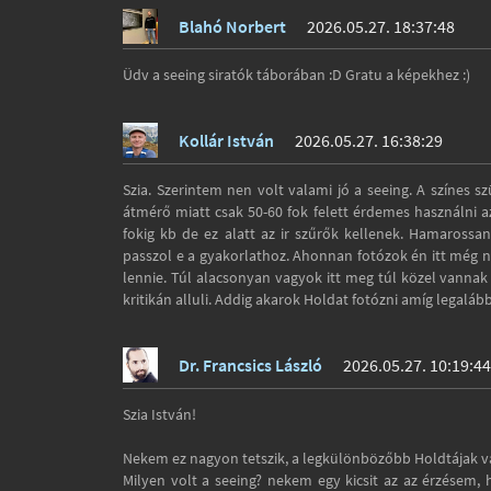
Blahó Norbert
2026.05.27. 18:37:48
Üdv a seeing siratók táborában :D Gratu a képekhez :)
Kollár István
2026.05.27. 16:38:29
Szia. Szerintem nen volt valami jó a seeing. A színes
átmérő miatt csak 50-60 fok felett érdemes használni a
fokig kb de ez alatt az ir szűrők kellenek. Hamaro
passzol e a gyakorlathoz. Ahonnan fotózok én itt még n
lennie. Túl alacsonyan vagyok itt meg túl közel vannak
kritikán alluli. Addig akarok Holdat fotózni amíg legalább
Dr. Francsics László
2026.05.27. 10:19:44
Szia István!
Nekem ez nagyon tetszik, a legkülönbözőbb Holdtájak v
Milyen volt a seeing? nekem egy kicsit az az érzésem, 