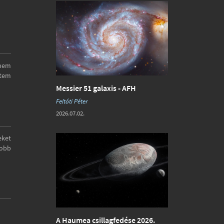
 nem
etem
Messier 51 galaxis - AFH
Feltóti Péter
2026.07.02.
eket
jobb
A Haumea csillagfedése 2026.