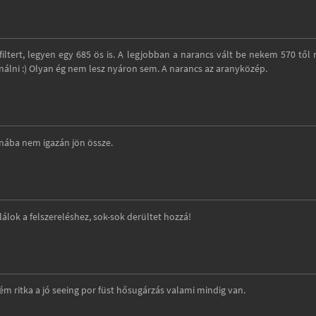
ltert, legyen egy 685 ös is. A legjobban a narancs vált be nekem 570 től n
nálni :) Olyan ég nem lesz nyáron sem. A narancs az aranyközép.
tanába nem igazán jön össze.
álok a felszereléshez, sok-sok derültet hozzá!
ém ritka a jó seeing por füst hősugárzás valami mindig van.