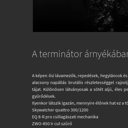
A terminátor árnyékába
A képen ősi lávamezők, repedések, hegyláncok és 
alacsony napállás brutális részletességgel rajzo
tájat. Különösen látványosak a sötét aljú, éles p
gyűrődések.
Ilyenkor látszik igazán, mennyire élőnek hat ez a tö
Skywatcher quattro 300/1200
EQ 8-R pro csillagászati mechanika
ZWO-850 Ir cut szűrő