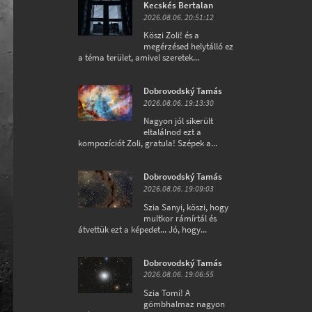
Kecskés Bertalan
2026.08.06. 20:51:12
Köszi Zoli! és a
megérzésed helytálló ez
a téma terület, amivel szeretek...
Dobrovodský Tamás
2026.08.06. 19:13:30
Nagyon jól sikerült
eltalálnod ezt a
kompozíciót Zoli, gratula! Szépek a...
Dobrovodský Tamás
2026.08.06. 19:09:03
Szia Sanyi, köszi, hogy
multkor rámírtál és
átvettük ezt a képedet... Jó, hogy...
Dobrovodský Tamás
2026.08.06. 19:06:55
Szia Tomi! A
gömbhalmaz nagyon