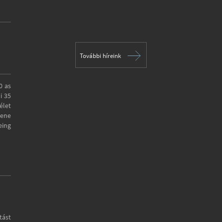
További híreink
0 as
i 35
élet
lene
eing
tást