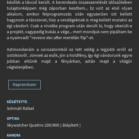
később a távcső került. A berendezés összeszerelését időszűkében
tulajdonképpen még záporban kezdtem... Ez volt az első olyan
alkalom, amikor felprogramozás után egyszerűen ott kellett
hagynom a távcsövet, hisz a vendégeknek is meg kellett mutatni az
égi vándort. Csak a rövidke program után derült ki, hogy sikerült-e
a projekt, vagypedig bukás a vége... mert mondjuk nem pipáltam be
a nyamvadt "revesre dec after meridián flip"-et.
Aztmondanám a sorozatomból ez lett eddig a legjobb erről az
üstökösről. Jönnek az esők, jön a holdfény, így égi vándorunk egyre
jobban eltűnik majd a fényárban, aztán majd a világűr
végtelenjében.
Naprendszer
KÉSZÍTETTE
Schmall Rafael
OPTIKA
Skywatcher Quattro 200/800 ( átépített )
KAMERA