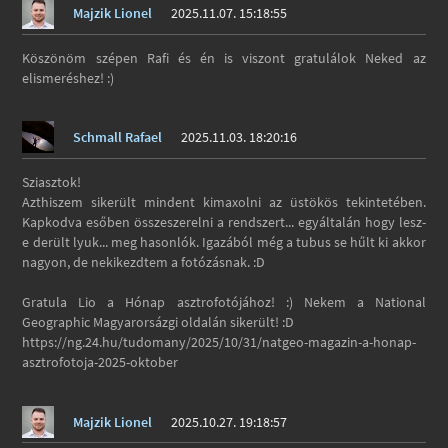
Majzik Lionel
2025.11.07. 15:18:55
Köszönöm szépen Rafi és én is viszont gratulálok Neked az
elismeréshez! :)
Schmall Rafael
2025.11.03. 18:20:16
Sziasztok!
Azthiszem sikerült mindent kimaxolni az üstökös tekintetében.
Kapkodva esőben összeszerelni a rendszert... egyáltalán hogy lesz-
e derült lyuk... meg hasonlók. Igazából még a tubus se hűlt ki akkor
nagyon, de nekikezdtem a fotózásnak. :D
Gratula Lio a Hónap asztrofotójához! :) Nekem a National
Geographic Magyarorsázgi oldalán sikerült! :D
https://ng.24.hu/tudomany/2025/10/31/natgeo-magazin-a-honap-
asztrofotoja-2025-oktober
Majzik Lionel
2025.10.27. 19:18:57