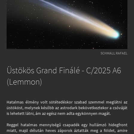
SCHMALL RAFAEL
Üstökös Grand Finálé - C/2025 A6
(Lemmon)
Hatalmas élmény volt sötétedéskor szabad szemmel meglátni az
üstököst, melynek később az astrodark bekövetkeztekor a csóváját
is lehetett látni, ám az egész nem adta egykönnyen magát.
Reggel hatalmas mennyiségű csapadék egy hullámzó hidegfront
miatt, majd délután heves záporok áztatták meg a földet, amire