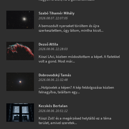
Szabó Tihamér Mihály
2026.08.07. 22:07:05
A bemozdult nyerseket töröltem és újra
szerkesztettem, úgy látom, mintha kicsit...
Dezső Attila
2026.08.06. 22:28:03
Köszi LAci, közben módositottam a képet. A flatekkel
volt a gond. Most már...
Dobrovodský Tamás
2026.08.06. 21:32:48
...Hotpixelek a képen? A kép feldolgozása közben
felnagyítva, találtam egy...
Kecskés Bertalan
2026.08.06. 20:51:12
Köszi Zoli! és a megérzésed helytálló ez a téma
terület, amivel szeretek...