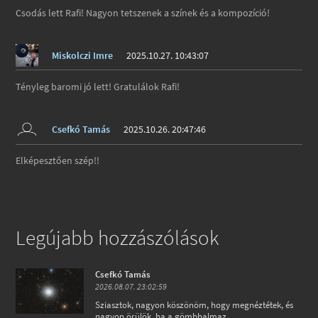
Csodás lett Rafi! Nagyon tetszenek a színek és a kompozíció!
Miskolczi Imre
2025.10.27. 10:43:07
Tényleg baromi jó lett! Gratulálok Rafi!
Csefkó Tamás
2025.10.26. 20:47:46
Elképesztően szép!!
Legújabb hozzászólások
Csefkó Tamás
2026.08.07. 23:02:59
Sziasztok, nagyon köszönöm, hogy megnéztétek, és
nagyon örülök, ha a gömbhalmaz...