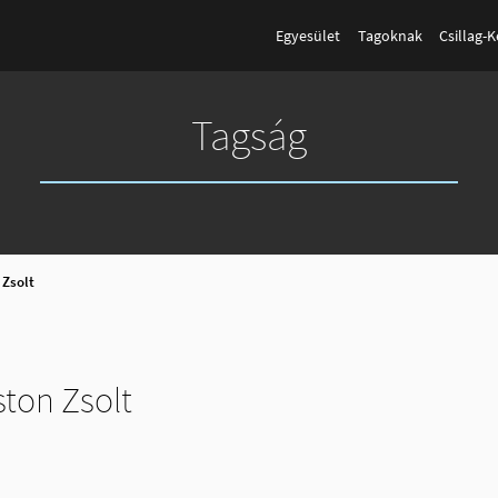
Egyesület
Tagoknak
Csillag-
Tagság
 Zsolt
ton Zsolt