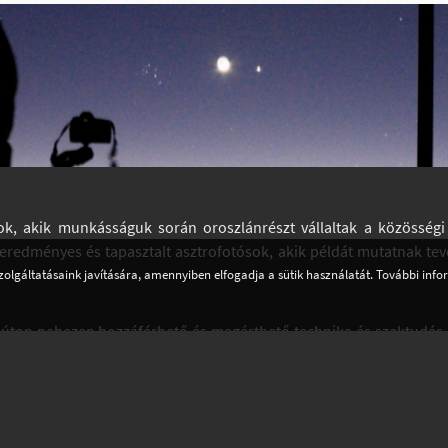
tósok, akik munkásságuk során oroszlánrészt vállaltak a közösség
eredményes és tapasztalt asztrofotósok, akik példát mutatnak tev
zolgáltatásaink javítására, amennyiben elfogadja a sütik használatát. További inf
 úton nehezen hozzáférhető és megérthető technika és szaktudás
ászok.