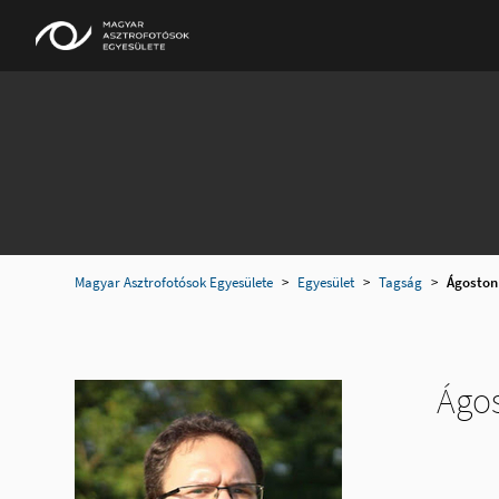
Magyar Asztrofotósok Egyesülete
>
Egyesület
>
Tagság
>
Ágoston
Ágos