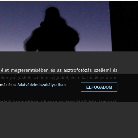
i élet megteremtésében és az asztrofotózás szellemi és
ékenységükkel, szellemiségükkel, és felkarolják az újonc
ormációt az
Adatvédelmi szabályzatban
ELFOGADOM
 minél könnyebben eljusson az érdeklődőkhöz, legyenek