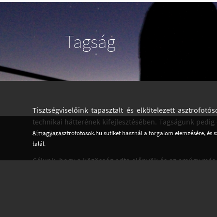
Tagság
Tisztségviselőink tapasztalt és elkötelezett asztrofo
technikai hátterének kifejlesztésében. Tagságunk pedig 
társaikat.
A magyarasztrofotosok.hu sütiket használ a forgalom elemzésére, és s
talál.
Célunk, hogy a közösség adta előnyök és az amúgy más
azok kezdők, akár tapasztalt fotósok, akár amatőrcsillag