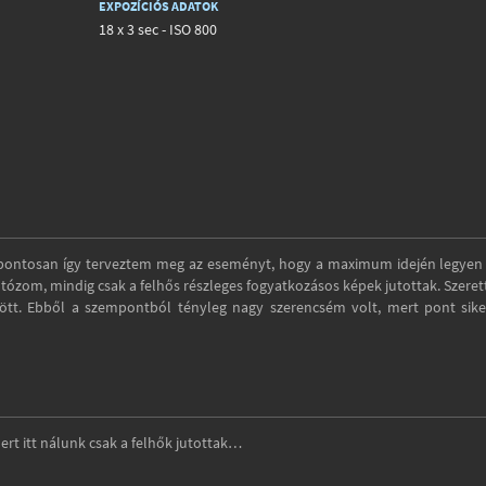
EXPOZÍCIÓS ADATOK
18 x 3 sec - ISO 800
 pontosan így terveztem meg az eseményt, hogy a maximum idején legyen
tózom, mindig csak a felhős részleges fogyatkozásos képek jutottak. Szere
 jött. Ebből a szempontból tényleg nagy szerencsém volt, mert pont sike
rt itt nálunk csak a felhők jutottak…