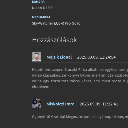
KAMERA
Nikon D3300
MECHANIKA
Sky-Watcher EQ6-R Pro GoTo
Hozzászólások
Majzik Lionel
2025.09.09. 11:24:54
Köszönöm szépen Srácok! Ritka alkalmak egyike, mert
darab klasszikus, tankönyvi fotóm, mert amióta asztrofo
volna egy tiszta totalitásos képet, ami most össze is
elcspínem.
Miskolczi Imre
2025.09.09. 11:22:41
Gyonyörű! Gratula! Megosztottam a helyi csoportban, me