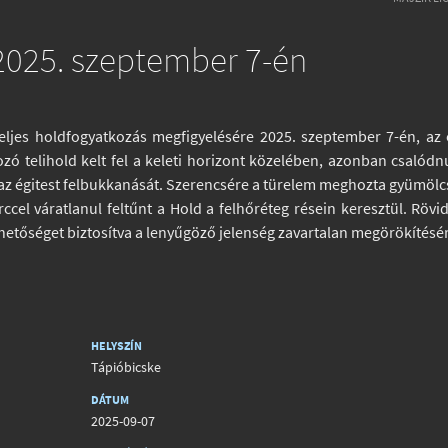
 2025. szeptember 7-én
eljes holdfogyatkozás megfigyelésére 2025. szeptember 7-én, az 
ó telihold kelt fel a keleti horizont közelében, azonban csalód
ák az égitest felbukkanását. Szerencsére a türelem meghozta gyümölc
cel váratlanul feltűnt a Hold a felhőréteg résein keresztül. Rövi
 lehetőséget biztosítva a lenyűgöző jelenség zavartalan megörökítésé
HELYSZÍN
Tápióbicske
DÁTUM
2025-09-07