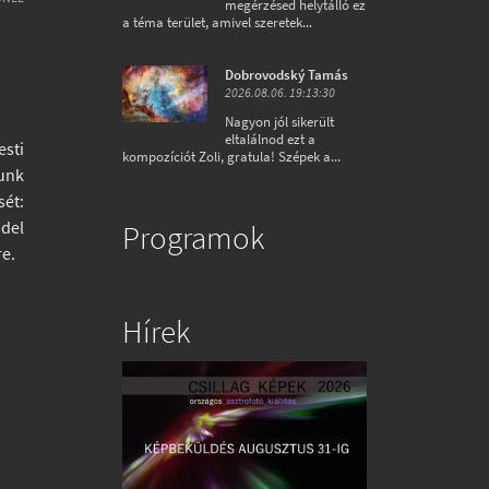
megérzésed helytálló ez
a téma terület, amivel szeretek...
Dobrovodský Tamás
2026.08.06. 19:13:30
Nagyon jól sikerült
eltalálnod ezt a
esti
kompozíciót Zoli, gratula! Szépek a...
nunk
sét:
ddel
Programok
re.
Hírek