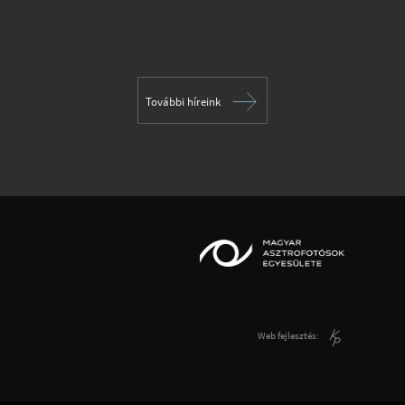
További híreink
Web fejlesztés: