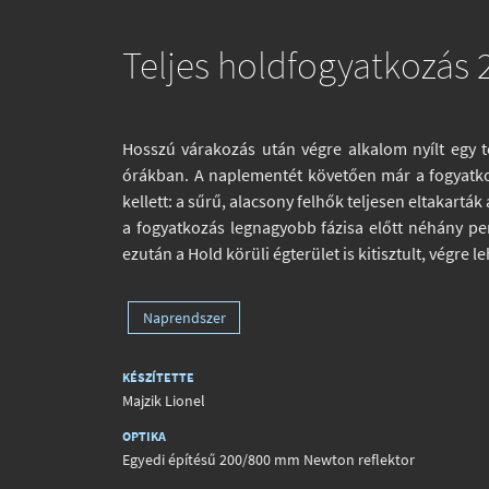
Teljes holdfogyatkozás
Hosszú várakozás után végre alkalom nyílt egy t
órákban. A naplementét követően már a fogyatkoz
kellett: a sűrű, alacsony felhők teljesen eltakart
a fogyatkozás legnagyobb fázisa előtt néhány perc
ezután a Hold körüli égterület is kitisztult, végre
Naprendszer
KÉSZÍTETTE
Majzik Lionel
OPTIKA
Egyedi építésű 200/800 mm Newton reflektor