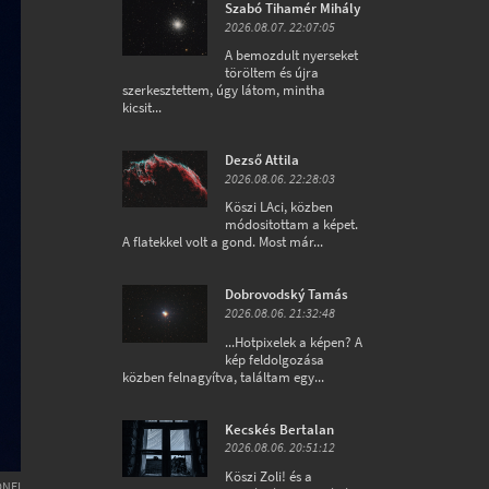
Szabó Tihamér Mihály
2026.08.07. 22:07:05
A bemozdult nyerseket
töröltem és újra
szerkesztettem, úgy látom, mintha
kicsit...
Dezső Attila
2026.08.06. 22:28:03
Köszi LAci, közben
módositottam a képet.
A flatekkel volt a gond. Most már...
Dobrovodský Tamás
2026.08.06. 21:32:48
...Hotpixelek a képen? A
kép feldolgozása
közben felnagyítva, találtam egy...
Kecskés Bertalan
2026.08.06. 20:51:12
Köszi Zoli! és a
ONEL