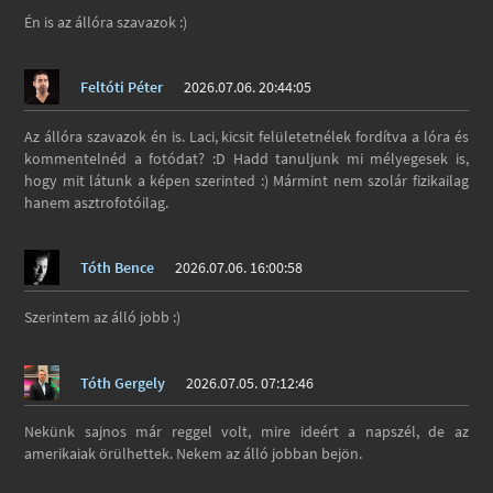
Én is az állóra szavazok :)
Feltóti Péter
2026.07.06. 20:44:05
Az állóra szavazok én is. Laci, kicsit felületetnélek fordítva a lóra és
kommentelnéd a fotódat? :D Hadd tanuljunk mi mélyegesek is,
hogy mit látunk a képen szerinted :) Mármint nem szolár fizikailag
hanem asztrofotóilag.
Tóth Bence
2026.07.06. 16:00:58
Szerintem az álló jobb :)
Tóth Gergely
2026.07.05. 07:12:46
Nekünk sajnos már reggel volt, mire ideért a napszél, de az
amerikaiak örülhettek. Nekem az álló jobban bejön.