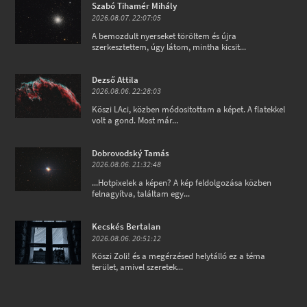
Szabó Tihamér Mihály
2026.08.07. 22:07:05
A bemozdult nyerseket töröltem és újra
szerkesztettem, úgy látom, mintha kicsit...
Dezső Attila
2026.08.06. 22:28:03
Köszi LAci, közben módositottam a képet. A flatekkel
volt a gond. Most már...
Dobrovodský Tamás
2026.08.06. 21:32:48
...Hotpixelek a képen? A kép feldolgozása közben
felnagyítva, találtam egy...
Kecskés Bertalan
2026.08.06. 20:51:12
Köszi Zoli! és a megérzésed helytálló ez a téma
terület, amivel szeretek...