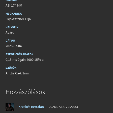
ASI 174 MM
MECHANIKA
Sky-Watcher EQ6
HELYSZÍN
Agárd
DÁTUM
2026-07-04
EXPOZÍCIÓS ADATOK
0,15 ms 0gain 4000 15%-a
SZŰRŐK
Antlia Ca-k 3nm
Hozzászólások
Kecskés Bertalan
2026.07.13. 22:20:53