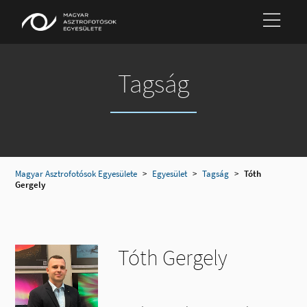
Tagság
Magyar Asztrofotósok Egyesülete
>
Egyesület
>
Tagság
>
Tóth
Gergely
Tóth Gergely