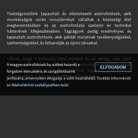
Tisztségviselőink tapasztalt és elkötelezett asztrofotósok, akik
munkásságuk során oroszlánrészt vállaltak a közösségi élet
megteremtésében és az asztrofotózás szellemi és technikai
hátterének kifejlesztésében. Tagságunk pedig eredményes és
tapasztalt asztrofotósok, akik példát mutatnak tevékenységükkel,
szellemiségükkel, és felkarolják az újonc társaikat.
Célunk, hogy a közösség adta előnyök és az amúgy más úton
nehezen hozzáférhető és megérthető technika és szaktudás minél
A magyarasztrofotosok.hu sütiket használ a
ELFOGADOM
könnyebben eljusson az érdeklődőkhöz, legyenek azok kezdők,
forgalom elemzésére, és szolgáltatásaink
akár tapasztalt fotósok, akár amatőrcsillagászok.
javítására, amennyiben elfogadja a sütik használatát. További információt
az
Adatvédelmi szabályzatban
talál.
Tagok