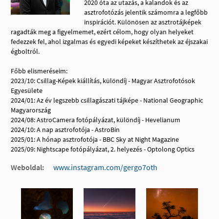
2020 óta az utazás, a kalandok és az
asztrofotózás jelentik számomra a legfőbb
inspirációt. Különösen az asztrotájképek
ragadták meg a figyelmemet, ezért célom, hogy olyan helyeket
fedezzek fel, ahol izgalmas és egyedi képeket készíthetek az éjszakai
égboltról.
Főbb elismeréseim:
2023/10: Csillag-Képek kiállítás, különdíj - Magyar Asztrofotósok
Egyesülete
2024/01: Az év legszebb csillagászati tájképe - National Geographic
Magyarország
2024/08: AstroCamera fotópályázat, különdíj - Hevelianum
2024/10: A nap asztrofotója - AstroBin
2025/01: A hónap asztrofotója - BBC Sky at Night Magazine
2025/09: Nightscape fotópályázat, 2. helyezés - Optolong Optics
Weboldal:
www.instagram.com/gergo7oth