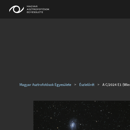
Magyar Asztrofotósok Egyesülete
>
Észlelőrét
>
A C/2024 E1 (Wie