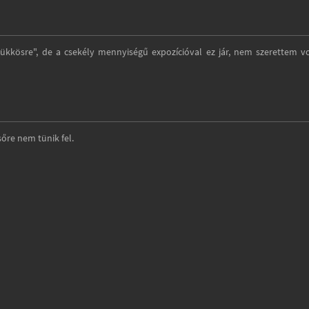
kkösre", de a csekély mennyiségű expozícióval ez jár, nem szerettem v
sőre nem tünik fel.