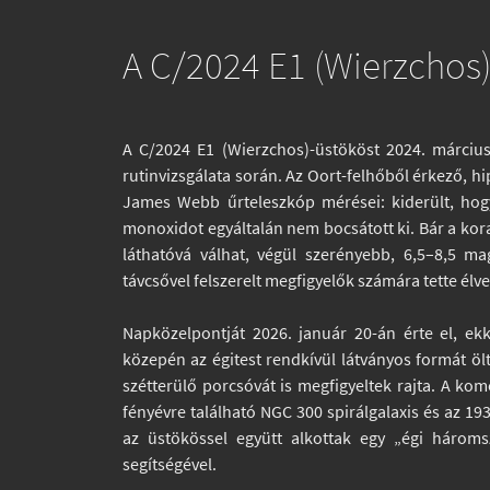
A C/2024 E1 (Wierzchos)
A C/2024 E1 (Wierzchos)-üstököst 2024. márciu
rutinvizsgálata során. Az Oort-felhőből érkező, h
James Webb űrteleszkóp mérései: kiderült, hogy
monoxidot egyáltalán nem bocsátott ki. Bár a kor
láthatóvá válhat, végül szerényebb, 6,5–8,5 m
távcsővel felszerelt megfigyelők számára tette élve
Napközelpontját 2026. január 20-án érte el, ek
közepén az égitest rendkívül látványos formát öl
szétterülő porcsóvát is megfigyeltek rajta. A komé
fényévre található NGC 300 spirálgalaxis és az 19
az üstökössel együtt alkottak egy „égi háromsz
segítségével.