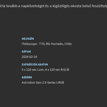
ta tovább a napközelséget és a kigőzölgés okozta belső feszültsé
HELYSZÍN
iTelescope - T70, Río Hurtado, Chile
DÁTUM
2026-02-14
EXPOZÍCIÓS ADATOK
5 x 120 sec Lum, 4 x 120 sec R/G/B
SZŰRŐK
Astrodon Gen 2 E-Series LRGB