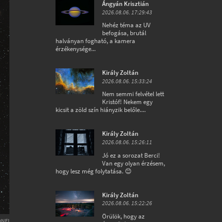
Ángyán Krisztián
2026.08.06. 17:29:43
Nehéz téma az UV
befogása, brutál
halványan fogható, a kamera
érzékenysége...
Király Zoltán
2026.08.06. 15:33:24
Nem semmi felvétel lett
Kristóf! Nekem egy
kicsit a zöld szín hiányzik belőle....
Király Zoltán
2026.08.06. 15:26:11
Jó ez a sorozat Berci!
Van egy olyan érzésem,
hogy lesz még folytatása. 😊
Király Zoltán
2026.08.06. 15:22:26
Örülök, hogy az
ONEL