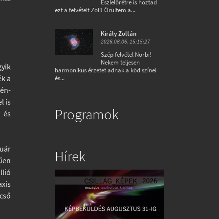
Észlelőrétre is hoztad
ezt a felvételt Zoli! Örültem a...
Király Zoltán
2026.08.06. 15:15:27
Szép felvétel Norbi!
Nekem teljesen
yik
harmonikus érzetet adnak a köd színei
ék a
és...
zén-
l is
Programok
l és
ruár
Hírek
rűen
llió
axis
vcső