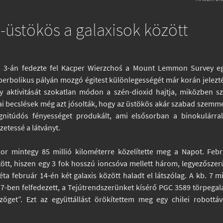
-üstökös a galaxisok között
s 3-án fedezte fel Kacper Wierzchoś a Mount Lemmon Survey eg
iperbolikus pályán mozgó égitest különlegességét már korán jelezt
 aktivitását szokatlan módon a szén-dioxid hajtja, miközben s
ai becslések még azt jósolták, hogy az üstökös akár szabad szemme
agnitúdós fényességet produkált, ami elsősorban a binokulárra
zetessé a látványt.
kor mintegy 85 millió kilométerre közelítette meg a Napot. Feb
tött, hiszen egy 3 fok hosszú ioncsóva mellett három, legyezősze
ta február 14-én két galaxis között haladt el látszólag. A kb. 7 mi
37-ben felfedezett, a Tejútrendszerünket kísérő PGC 3589 törpegal
öget”. Ezt az együttállást örökítettem meg egy chilei robottá