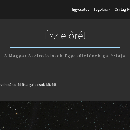
Egyesület
Tagoknak
Csillag-
Észlelőrét
A Magyar Asztrofotósok Egyesületének galériája
rzchos)-üstökös a galaxisok között