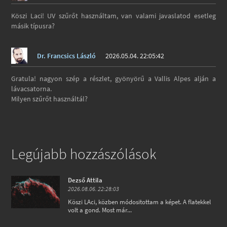
Köszi Laci! UV szűrőt használtam, van valami javaslatod esetleg
másik típusra?
Dr. Francsics László
2026.05.04. 22:05:42
Gratula! nagyon szép a részlet, gyönyörű a Vallis Alpes alján a
lávacsatorna.
Milyen szűrőt használtál?
Legújabb hozzászólások
Dezső Attila
2026.08.06. 22:28:03
Köszi LAci, közben módositottam a képet. A flatekkel
volt a gond. Most már...