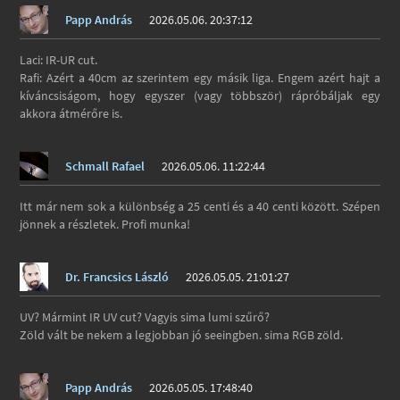
Papp András
2026.05.06. 20:37:12
Laci: IR-UR cut.
Rafi: Azért a 40cm az szerintem egy másik liga. Engem azért hajt a
kíváncsiságom, hogy egyszer (vagy többször) rápróbáljak egy
akkora átmérőre is.
Schmall Rafael
2026.05.06. 11:22:44
Itt már nem sok a különbség a 25 centi és a 40 centi között. Szépen
jönnek a részletek. Profi munka!
Dr. Francsics László
2026.05.05. 21:01:27
UV? Mármint IR UV cut? Vagyis sima lumi szűrő?
Zöld vált be nekem a legjobban jó seeingben. sima RGB zöld.
Papp András
2026.05.05. 17:48:40