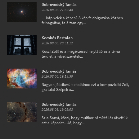
Dobrovodský Tamás
2026.08.06. 21:32:48
...Hotpixelek a képen? A kép feldolgozása közben
felnagyítva, találtam egy...
Kecskés Bertalan
2026.08.06. 20:51:12
Köszi Zoli! és a megérzésed helytálló ez a téma
terület, amivel szeretek...
Dobrovodský Tamás
2026.08.06. 19:13:30
Nagyon jól sikerült eltalálnod ezt a kompozíciót Zoli,
gratula! Szépek a...
Dobrovodský Tamás
2026.08.06. 19:09:03
Szia Sanyi, köszi, hogy multkor rámírtál és átvettük
ezt a képedet... Jó, hogy...