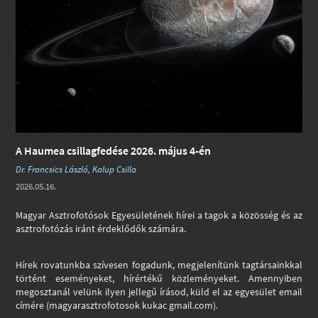
A Haumea csillagfedése 2026. május 4-én
Dr. Francsics László, Kalup Csilla
2026.05.16.
Magyar Asztrofotósok Egyesületének hírei a tagok a közösség és az
asztrofotózás iránt érdeklődők számára.
Hírek rovatunkba szívesen fogadunk, megjelenítünk tagtársainkkal
történt eseményeket, hírértékű közleményeket. Amennyiben
megosztanál velünk ilyen jellegű írásod, küld el az egyesület email
címére (magyarasztrofotosok kukac gmail.com).