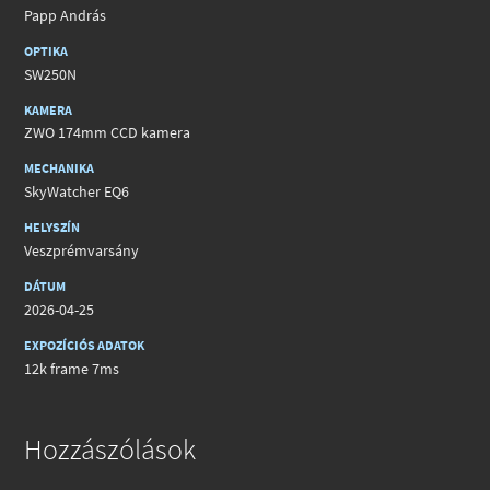
Papp András
OPTIKA
SW250N
KAMERA
ZWO 174mm CCD kamera
MECHANIKA
SkyWatcher EQ6
HELYSZÍN
Veszprémvarsány
DÁTUM
2026-04-25
EXPOZÍCIÓS ADATOK
12k frame 7ms
Hozzászólások