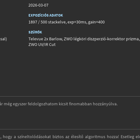
2026-03-07
EXPOZÍCIÓS ADATOK
1897 / 500 stackelve, exp=30ms, gain=400
SZŰRŐK
sal)
Televue 2x Barlow, ZWO légköri diszperzió-korrektor prizma,
ZWO UV/IR Cut
ár még egyszer feldolgozhatom kicsit finomabban hozzányúlva.
 hogy a színeltolódásokat biztos az élesítő algoritmus hozza! Esetleg el