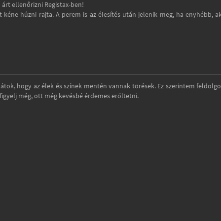
rt ellenőrizni Registax-ben!
kéne húzni rajta. A perem is az élesítés után jelenik meg, ha enyhébb, a
 látok, hogy az élek és színek mentén vannak törések. Ez szerintem feldolgo
figyelj még, ott még kevésbé érdemes erőltetni.