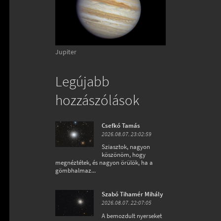
Jupiter
Legújabb
hozzászólások
Csefkó Tamás
2026.08.07. 23:02:59
Sziasztok, nagyon
köszönöm, hogy
megnéztétek, és nagyon örülök, ha a
gömbhalmaz...
Szabó Tihamér Mihály
2026.08.07. 22:07:05
A bemozdult nyerseket