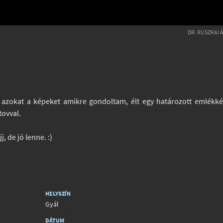
DR. RUSZKAI 
 azokat a képeket amikre gondoltam, élt egy határozott emlékk
tovval.
, de jó lenne. :)
HELYSZÍN
Gyál
DÁTUM