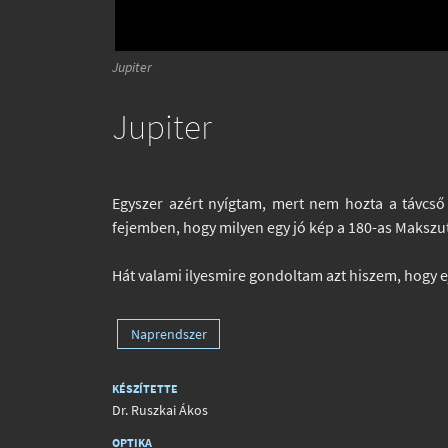
Jupiter
Jupiter
Egyszer azért nyígtam, mert nem hozta a távcső
fejemben, hogy milyen egy jó kép a 180-as Makszu
Hát valami ilyesmire gondoltam azt hiszem, hogy ejj
Naprendszer
KÉSZÍTETTE
Dr. Ruszkai Ákos
OPTIKA