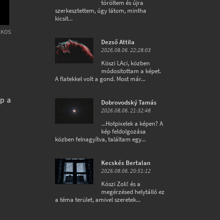
töröltem és újra
szerkesztettem, úgy látom, mintha
kicsit...
ÁKOS
Dezső Attila
2026.08.06. 22:28:03
Köszi LAci, közben
módositottam a képet.
A flatekkel volt a gond. Most már...
ép a
Dobrovodský Tamás
2026.08.06. 21:32:48
...Hotpixelek a képen? A
kép feldolgozása
közben felnagyítva, találtam egy...
Kecskés Bertalan
2026.08.06. 20:51:12
Köszi Zoli! és a
megérzésed helytálló ez
a téma terület, amivel szeretek...