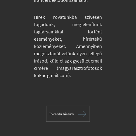
iránt érdeklődők számára.
Hírek rovatunkba szívesen
fogadunk, megjelenítünk
tagtársainkkal történt
eseményeket, hírértékű
közleményeket. Amennyiben
megosztanál velünk ilyen jellegű
írásod, küld el az egyesület email
címére (magyarasztrofotosok
kukac gmail.com).
További híreink