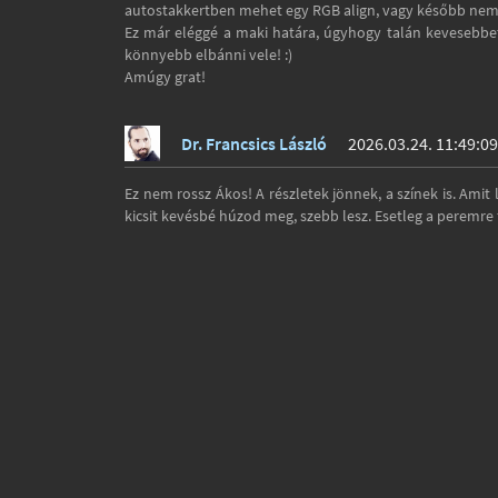
autostakkertben mehet egy RGB align, vagy később nem á
Ez már eléggé a maki határa, úgyhogy talán kevesebbet 
könnyebb elbánni vele! :)
Amúgy grat!
Dr. Francsics László
2026.03.24. 11:49:09
Ez nem rossz Ákos! A részletek jönnek, a színek is. Amit
kicsit kevésbé húzod meg, szebb lesz. Esetleg a peremre 