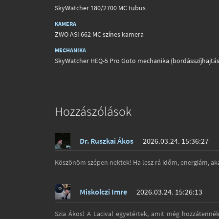
SkyWatcher 180/2700 MC tubus
KAMERA
ZWO ASI 662 MC színes kamera
MECHANIKA
SkyWatcher HEQ-5 Pro Goto mechanika (bordásszíjhajtás
Hozzászólások
Dr. Ruszkai Ákos
2026.03.24. 15:36:27
Köszönöm szépen nektek! Ha lesz rá időm, energiám, ak
Miskolczi Imre
2026.03.24. 15:26:13
Szia Ákos! A Lacival egyetértek, amit még hozzátennék,