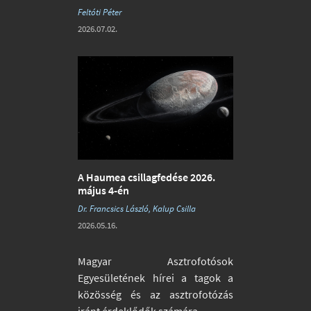
Feltóti Péter
2026.07.02.
A Haumea csillagfedése 2026.
május 4-én
Dr. Francsics László, Kalup Csilla
2026.05.16.
Magyar Asztrofotósok
Egyesületének hírei a tagok a
közösség és az asztrofotózás