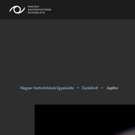
Magyar Asztrofotósok Egyesülete
>
Észlelőrét
>
Jupiter