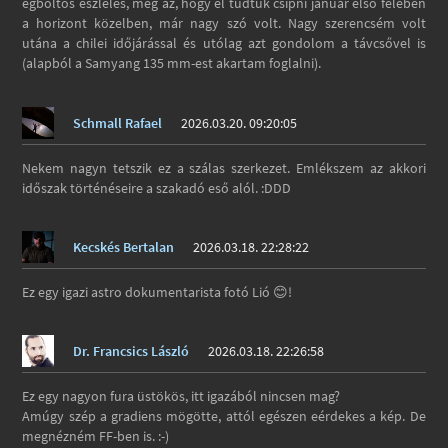
égboltos észlelés, meg az, hogy el tudtuk csípni január első felében
a horizont közelben, már nagy szó volt. Nagy szerencsém volt
utána a chilei időjárással és utólag azt gondolom a távcsővel is
(alapból a Samyang 135 mm-est akartam foglalni).
Schmall Rafael
2026.03.20. 09:20:05
Nekem nagyn tetszik ez a szálas szerkezet. Emlékszem az akkori
időszak történéseire a szakadó eső alól. :DDD
Kecskés Bertalan
2026.03.18. 22:28:22
Ez egy igazi astro dokumentarista fotó Lió 😊!
Dr. Francsics László
2026.03.18. 22:26:58
Ez egy nagyon fura üstökös, itt igazából nincsen mag?
Amúgy szép a gradiens mögötte, attól egészen eérdekes a kép. De
megnézném FF-ben is. :-)