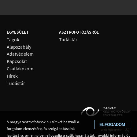
EGYESÜLET
ASZTROFOTÓZÁSRÓL
Tagok
Tudástár
Alapszabály
Adatvédelem
Kapcsolat
Csatlakozom
Hírek
Tudástár
A magyarasztrofotosok.hu sütiket használ a
ELFOGADOM
forgalom elemzésére, és szolgáltatásaink
Web fejlesztés:
javítására, amennyiben elfogadja a sütik használatát. További információt