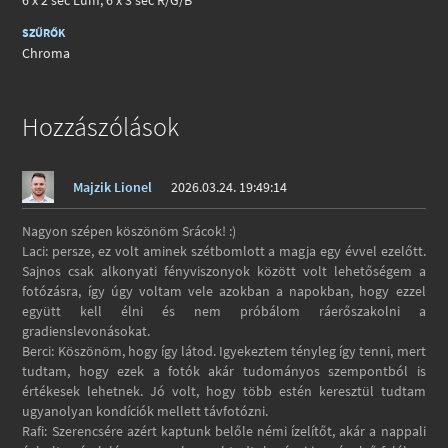
SZŰRŐK
Chroma
Hozzászólások
Majzik Lionel
2026.03.24. 19:49:14
Nagyon szépen köszönöm Srácok! :)
Laci: persze, ez volt aminek szétbomlott a magja egy évvel ezelőtt.
Sajnos csak alkonyati fényviszonyok között volt lehetőségem a
fotózásra, így úgy voltam vele azokban a napokban, hogy ezzel
együtt kell élni és nem próbálom ráerőszakolni a
gradienslevonásokat.
Berci: Köszönöm, hogy így látod. Igyekeztem tényleg így tenni, mert
tudtam, hogy ezek a fotók akár tudományos szempontból is
értékesek lehetnek. Jó volt, hogy több estén keresztül tudtam
ugyanolyan kondíciók mellett távfotózni.
Rafi: Szerencsére azért kaptunk belőle némi ízelítőt, akár a nappali