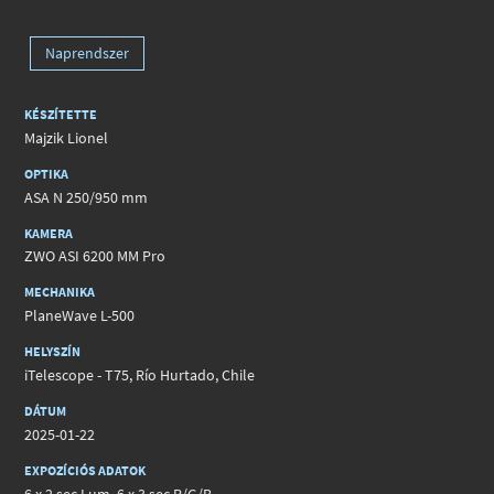
Naprendszer
KÉSZÍTETTE
Majzik Lionel
OPTIKA
ASA N 250/950 mm
KAMERA
ZWO ASI 6200 MM Pro
MECHANIKA
PlaneWave L-500
HELYSZÍN
iTelescope - T75, Río Hurtado, Chile
DÁTUM
2025-01-22
EXPOZÍCIÓS ADATOK
6 x 2 sec Lum, 6 x 3 sec R/G/B