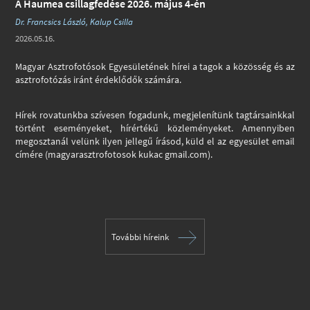
A Haumea csillagfedése 2026. május 4-én
Dr. Francsics László, Kalup Csilla
2026.05.16.
Magyar Asztrofotósok Egyesületének hírei a tagok a közösség és az
asztrofotózás iránt érdeklődők számára.
Hírek rovatunkba szívesen fogadunk, megjelenítünk tagtársainkkal
történt eseményeket, hírértékű közleményeket. Amennyiben
megosztanál velünk ilyen jellegű írásod, küld el az egyesület email
címére (magyarasztrofotosok kukac gmail.com).
További híreink