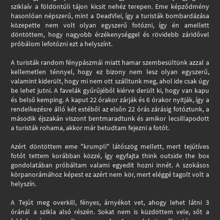
sziklaív a földöntúli tájon kicsit nehéz terepen. Eme képződmény
hasonlóan népszerű, mint a DeadVlei, így a turisták bombardázása
közepette nem volt olyan egyszerű fotózni, így én amellett
döntöttem, hogy nagyobb érzékenységgel és rövidebb záridővel
próbálom lefotózni ezt a helyszínt.
A turisták random fénypászmái miatt hamar szembesültünk azzal a
kellemetlen ténnyel, hogy ez bizony nem lesz olyan egyszerű,
valamint kiderült, hogy mi nem ott szálltunk meg, ahol ide csak úgy
be lehet jutni. A favelák gyűrűjéből kiérve derült ki, hogy van kapu
és belső kemping. A kaput 22 órakor zárják és 6 órakor nyitják, így a
rendelkezésre álló két estéből az elsőn 22 órás zárásig fotóztunk, a
második éjszakán viszont bentmaradtunk és amikor lecsillapodott
a turisták rohama, akkor már betudtam fejezni a fotót.
Azért döntöttem eme "krumpli" látószög mellett, mert tejútíves
fotót tettem korábban közzé, így egyfajta think outside the box
gondolatában próbáltam valami egyedit hozni innét. A szokásos
körpanorámához képest ez azért nem kör, mert eléggé tagolt volt a
helyszín.
A Tejút meg overkill, fényes, árnyékot vet, ahogy lehet látni 3
óránál a szikla alsó részén. Sokat nem is küzdöttem vele, sőt a