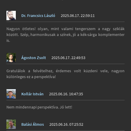
Dr. Francsics László
2025.06.17. 22:59:11
Nagyon ötletes! olyan, mint valami tengerszem a nagy sziklák
között. Szép, harmonikusak a színek, jó a kék-sárga komplementer
is.
Ágoston Zsolt
2025.06.17. 22:49:53
Gratulálok a felvételhez, érdemes volt küzdeni vele, nagyon
különleges ez a perspektíva!
Kollár István
2025.06.16. 16:47:35
Nem mindennapi perspektíva. Jó lett!
Balási Álmos
2025.06.16. 07:25:52