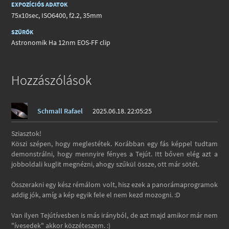
EXPOZÍCIÓS ADATOK
75x10sec, ISO6400, f2.2, 35mm
SZŰRŐK
Astronomik Ha 12nm EOS-FF clip
Hozzászólások
Schmall Rafael
2025.06.18. 22:05:25
Sziasztok!
Köszi szépen, hogy meglestétek. Korábban egy fás képpel tudtam
demonstrálni, hogy mennyire fényes a Tejút. Itt bőven elég azt a
jobboldali kuglit megnézni, ahogy szűkül össze, ott már sötét.
Összerakni egy kész rémálom volt, hisz ezek a panorámaprogramok
addig jók, amíg a kép egyik fele el nem kezd mozogni. :D
Van ilyen Tejútívesben is más irányból, de azt majd amikor már nem
"ívesedek" akkor közzéteszem. :)