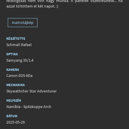
feldolgozás nem volt nagy munka. A panelek öszeillesztése... na
azzal töltöttem el két napot. :)
Asztrotájkép
KÉSZÍTETTE
Schmall Rafael
OPTIKA
Samyang 35/1.4
KAMERA
Canon EOS 6Da
MECHANIKA
Skywathcher Star Adventurer
HELYSZÍN
Namíbia - Spitzkoppe Arch
DÁTUM
2025-05-29