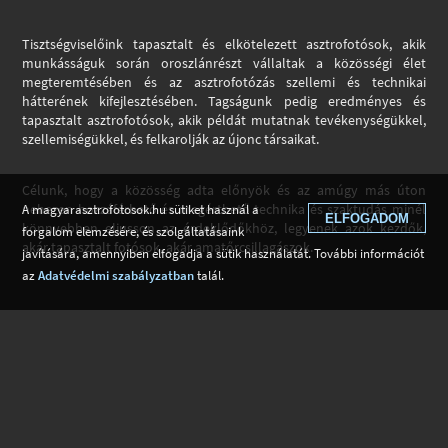
Tisztségviselőink tapasztalt és elkötelezett asztrofotósok, akik
munkásságuk során oroszlánrészt vállaltak a közösségi élet
megteremtésében és az asztrofotózás szellemi és technikai
hátterének kifejlesztésében. Tagságunk pedig eredményes és
tapasztalt asztrofotósok, akik példát mutatnak tevékenységükkel,
szellemiségükkel, és felkarolják az újonc társaikat.
Célunk, hogy a közösség adta előnyök és az amúgy más úton
nehezen hozzáférhető és megérthető technika és szaktudás minél
A magyarasztrofotosok.hu sütiket használ a
ELFOGADOM
könnyebben eljusson az érdeklődőkhöz, legyenek azok kezdők,
forgalom elemzésére, és szolgáltatásaink
akár tapasztalt fotósok, akár amatőrcsillagászok.
javítására, amennyiben elfogadja a sütik használatát. További információt
az
Adatvédelmi szabályzatban
talál.
Tagok