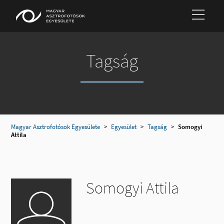
Tagság
Magyar Asztrofotósok Egyesülete
>
Egyesület
>
Tagság
>
Somogyi
Attila
Somogyi Attila