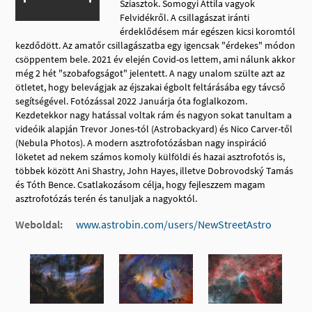
Sziasztok. Somogyi Attila vagyok
Felvidékről. A csillagászat iránti
érdeklődésem már egészen kicsi koromtól
kezdődött. Az amatőr csillagászatba egy igencsak "érdekes" módon
csöppentem bele. 2021 év elején Covid-os lettem, ami nálunk akkor
még 2 hét "szobafogságot" jelentett. A nagy unalom szülte azt az
ötletet, hogy belevágjak az éjszakai égbolt feltárásába egy távcső
segítségével. Fotózással 2022 Januárja óta foglalkozom.
Kezdetekkor nagy hatással voltak rám és nagyon sokat tanultam a
videóik alapján Trevor Jones-tól (Astrobackyard) és Nico Carver-től
(Nebula Photos). A modern asztrofotózásban nagy inspiráció
löketet ad nekem számos komoly külföldi és hazai asztrofotós is,
többek között Ani Shastry, John Hayes, illetve Dobrovodský Tamás
és Tóth Bence. Csatlakozásom célja, hogy fejleszzem magam
asztrofotózás terén és tanuljak a nagyoktól.
Weboldal:
www.astrobin.com/users/NewStreetAstro