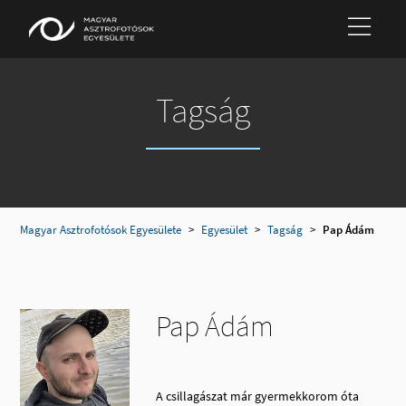
Tagság
Magyar Asztrofotósok Egyesülete
>
Egyesület
>
Tagság
>
Pap Ádám
Pap Ádám
A csillagászat már gyermekkorom óta