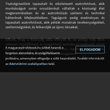
Tisztségviselőink tapasztalt és elkötelezett asztrofotósok, akik
munkásságuk során oroszlánrészt vállaltak a közösségi élet
megteremtésében és az asztrofotózás szellemi és technikai
hátterének kifejlesztésében. Tagságunk pedig eredményes és
tapasztalt asztrofotósok, akik példát mutatnak tevékenységükkel,
szellemiségükkel, és felkarolják az újonc társaikat.
Célunk, hogy a közösség adta előnyök és az amúgy más úton
nehezen hozzáférhető és megérthető technika és szaktudás minél
A magyarasztrofotosok.hu sütiket használ a
könnyebben eljusson az érdeklődőkhöz, legyenek azok kezdők,
ELFOGADOM
forgalom elemzésére, és szolgáltatásaink
akár tapasztalt fotósok, akár amatőrcsillagászok.
javítására, amennyiben elfogadja a sütik használatát. További információt
az
Adatvédelmi szabályzatban
talál.
Tagok