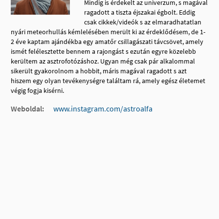
Mindig is érdekelt az univerzum, s magával
ragadott a tiszta éjszakai égbolt. Eddig
csak cikkek/videók s az elmaradhatatlan
nyári meteorhullás kémlelésében merült ki az érdeklődésem, de 1-
2 éve kaptam ajándékba egy amatőr csillagászati távcsövet, amely
ismét felélesztette bennem a rajongást s ezután egyre közelebb
kerültem az asztrofotózáshoz. Ugyan még csak pár alkalommal
sikerült gyakorolnom a hobbit, máris magával ragadott s azt
hiszem egy olyan tevékenységre találtam rá, amely egész életemet
végig fogja kisérni.
Weboldal:
www.instagram.com/astroalfa