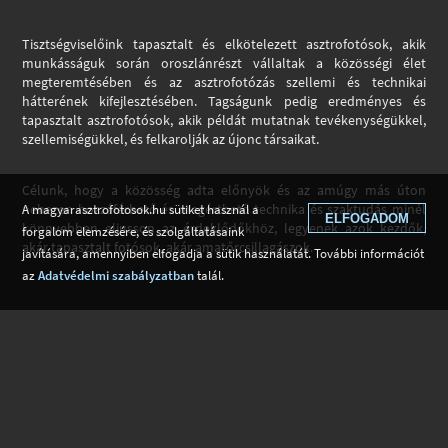
Tisztségviselőink tapasztalt és elkötelezett asztrofotósok, akik
munkásságuk során oroszlánrészt vállaltak a közösségi élet
megteremtésében és az asztrofotózás szellemi és technikai
hátterének kifejlesztésében. Tagságunk pedig eredményes és
tapasztalt asztrofotósok, akik példát mutatnak tevékenységükkel,
szellemiségükkel, és felkarolják az újonc társaikat.
Célunk, hogy a közösség adta előnyök és az amúgy más úton
nehezen hozzáférhető és megérthető technika és szaktudás minél
A magyarasztrofotosok.hu sütiket használ a
ELFOGADOM
könnyebben eljusson az érdeklődőkhöz, legyenek azok kezdők,
forgalom elemzésére, és szolgáltatásaink
akár tapasztalt fotósok, akár amatőrcsillagászok.
javítására, amennyiben elfogadja a sütik használatát. További információt
az
Adatvédelmi szabályzatban
talál.
Tagok