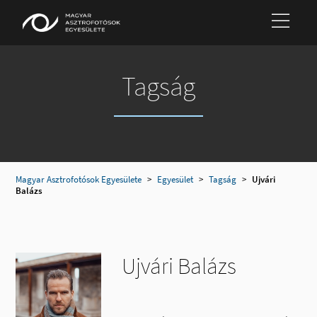
Tagság
Magyar Asztrofotósok Egyesülete
>
Egyesület
>
Tagság
>
Ujvári
Balázs
Ujvári Balázs