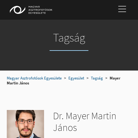
Tagság
Magyar Asztrofotósok Egyesülete
>
Egyesület
>
Tagság
>
Mayer
Martin János
Dr. Mayer Martin
János