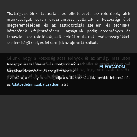
Tisztségviselőink tapasztalt és elkötelezett asztrofotósok, akik
munkásságuk során oroszlánrészt vállaltak a közösségi élet
megteremtésében és az asztrofotózás szellemi és technikai
hátterének kifejlesztésében. Tagságunk pedig eredményes és
tapasztalt asztrofotósok, akik példát mutatnak tevékenységükkel,
szellemiségükkel, és felkarolják az újonc társaikat.
Célunk, hogy a közösség adta előnyök és az amúgy más úton
nehezen hozzáférhető és megérthető technika és szaktudás minél
A magyarasztrofotosok.hu sütiket használ a
ELFOGADOM
könnyebben eljusson az érdeklődőkhöz, legyenek azok kezdők,
forgalom elemzésére, és szolgáltatásaink
akár tapasztalt fotósok, akár amatőrcsillagászok.
javítására, amennyiben elfogadja a sütik használatát. További információt
az
Adatvédelmi szabályzatban
talál.
Tagok