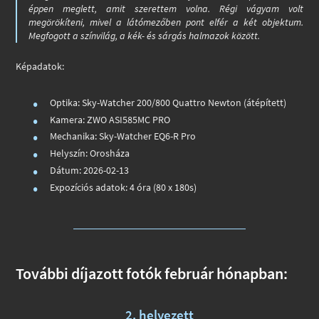
éppen meglett, amit szerettem volna. Régi vágyam volt
megörökíteni, mivel a látómezőben pont elfér a két objektum.
Megfogott a színvilág, a kék- és sárgás halmazok között.
Képadatok:
Optika: Sky-Watcher 200/800
Quattro
Newton (átépített)
Kamera: ZWO ASI585MC PRO
Mechanika: Sky-Watcher EQ6-R Pro
Helyszín: Orosháza
Dátum: 2026-02-13
Expozíciós adatok: 4 óra (80 x 180s)
További díjazott fotók február hónapban:
2. helyezett