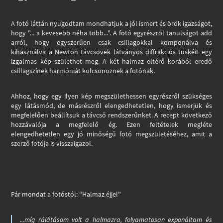
A fotó láttán nyugodtam mondhatjuk a jól ismert és örök igazságot,
hogy "... a kevesebb néha több...". A fotó egyrészről tanulságot add
arról, hogy egyszerűen csak csillagokkal komponálva és
kihasználva a Newton távcsövek látványos diffrakciós tüskéit egy
izgalmas kép születhet meg. A két halmaz eltérő korából eredő
csillagszínek harmóniát kölcsönöznek a fotónak.
Ahhoz, hogy egy ilyen kép megszülethessen egyrészről szükséges
egy látásmód, de másrészről elengedhetetlen, hogy ismerjük és
megfelelően beállítsuk a távcső rendszerűnket. A recept következő
hozzávalója a megfelelő ég. Ezen feltételek megléte
elengedhetetlen egy jó minőségű fotó megszületéséhez, amit a
szerző fotója is visszaigazol.
Pár mondat a fotóstól: "Halmaz éjjel"
...míg rálátásom volt a halmazra, folyamatosan exponáltam és