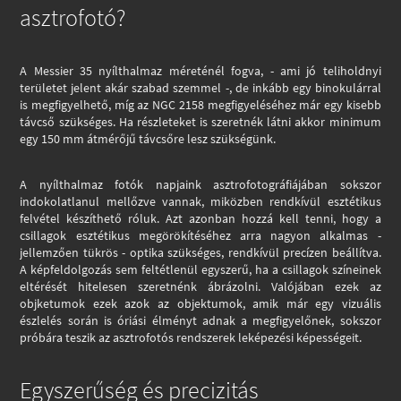
asztrofotó?
A Messier 35 nyílthalmaz méreténél fogva, - ami jó teliholdnyi
területet jelent akár szabad szemmel -, de inkább egy binokulárral
is megfigyelhető, míg az NGC 2158 megfigyeléséhez már egy kisebb
távcső szükséges. Ha részleteket is szeretnék látni akkor minimum
egy 150 mm átmérőjű távcsőre lesz szükségünk.
A nyílthalmaz fotók napjaink asztrofotográfiájában sokszor
indokolatlanul mellőzve vannak, miközben rendkívül esztétikus
felvétel készíthető róluk. Azt azonban hozzá kell tenni, hogy a
csillagok esztétikus megörökítéséhez arra nagyon alkalmas -
jellemzően tükrös - optika szükséges, rendkívül precízen beállítva.
A képfeldolgozás sem feltétlenül egyszerű, ha a csillagok színeinek
eltérését hitelesen szeretnénk ábrázolni. Valójában ezek az
objketumok ezek azok az objektumok, amik már egy vizuális
észlelés során is óriási élményt adnak a megfigyelőnek, sokszor
próbára teszik az asztrofotós rendszerek leképezési képességeit.
Egyszerűség és precizitás