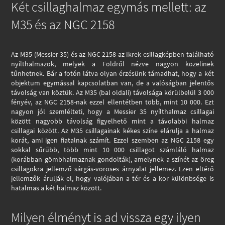
Két csillaghalmaz egymás mellett: az
M35 és az NGC 2158
Az M35 (Messier 35) és az NGC 2158 az Ikrek csillagképben található
nyílthalmazok, melyek a Földről nézve nagyon közelinek
tűnhetnek. Bár a fotón látva olyan érzésünk támadhat, hogy a két
objektum egymással kapcsolatban van, de a valóságban jelentős
távolság van köztük. Az M35 (bal oldali) távolsága körülbelül 3 000
fényév, az NGC 2158-nak ezzel ellentétben több, mint 10 000. Ezt
nagyon jól szemlélteti, hogy a Messier 35 nyílthalmaz csillagai
között nagyobb távolság figyelhető mint a távolabbi halmaz
csillagai között. Az M35 csillagainak kékes színe elárulja a halmaz
korát, ami igen fiatalnak számít. Ezzel szemben az NGC 2158 egy
sokkal sűrűbb, több mint 10 000 csillagot számláló halmaz
(korábban gömbhalmaznak gondolták), amelynek a színét az öreg
csillagokra jellemző sárgás-vöröses árnyalat jellemez. Ezen eltérő
jellemzők árulják el, hogy valójában a tér és a kor különbsége is
hatalmas a két halmaz között.
Milyen élményt is ad vissza egy ilyen