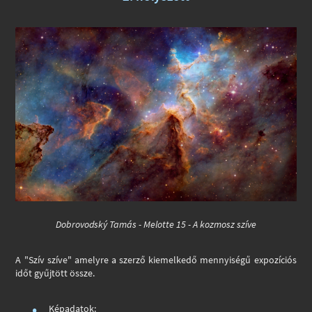
Dobrovodský Tamás - Melotte 15 - A kozmosz szíve
A "Szív szíve" amelyre a szerző kiemelkedő mennyiségű expozíciós
időt gyűjtött össze.
Képadatok: