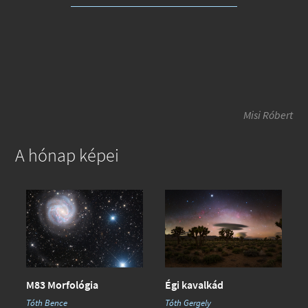
Misi Róbert
A hónap képei
Égi kavalkád
M83 Morfológia
Tóth Gergely
Tóth Bence