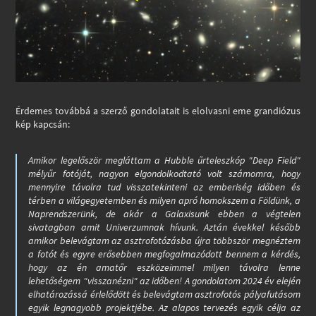
Érdemes továbbá a szerző gondolatait is elolvasni eme grandiózus
kép kapcsán:
Amikor legelőször megláttam a Hubble űrteleszkóp "Deep Field"
mélyűr fotóját, nagyon elgondolkodtató volt számomra, hogy
mennyire távolra tud visszatekinteni az emberiség időben és
térben a világegyetemben és milyen apró homokszem a Földünk, a
Naprendszerünk, de akár a Galaxisunk ebben a végtelen
sivatagban amit Univerzumnak hívunk. Aztán évekkel később
amikor belevágtam az asztrofotózásba újra többször megnéztem
a fotót és egyre erősebben megfogalmazódott bennem a kérdés,
hogy az én amatőr eszközeimmel milyen távolra lenne
lehetőségem "visszanézni" az időben! A gondolatom 2024 év elején
elhatározássá érlelődött és belevágtam asztrofotós pályafutásom
egyik legnagyobb projektjébe. Az alapos tervezés egyik célja az