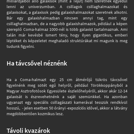
milliárdjaiból álló galaxisok (mint a Tejút) nem szeretnek egyedül
lenni az univerzumban. A csillagok csillaghalmazokat és
galaxisokat, a galaxisok pedig galaxishalmazokat szeretnek alkotni.
Bár egy galaxishalmazban nincsen annyi tag, mint egy
csillaghalmazban, de a nagyobb galaxishalmazok, például a képen
szereplő Coma-halmaz 1000-nél is több galaxist tartalmaznak. Ami
talán már kevésbé ismert tény, hogy ilyen gigantikus, emberi
léptéket és képzeletet meghaladó struktúrákat mi magunk is meg
tudunk figyelni.
Ha távcsővel néznénk
Ha a Coma-halmazt egy 25 cm átmérőjű tükrös távcsővel
figyelnénk meg sötét egű helyről, például Törökkoppányból a
Magyar Asztrofotósok Egyesülete észlelőhelyéről, akkor akár 12-14
galaxisát is észrevehetnénk a saját szemünkkel. Ha azonban
ugyanazt egy speciális csillagászati kamerával tesszük rendkívül
hosszú, - jelen esetben 50 órányi -expozíciós idővel, akkor a látvány
megdöbbentően kozmikus lesz.
Távoli kvazárok