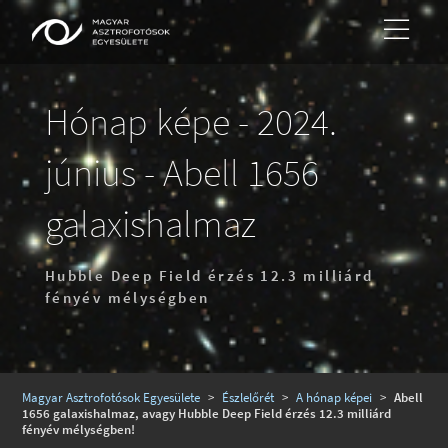
Hónap képe - 2024.
június - Abell 1656
galaxishalmaz
Hubble Deep Field érzés 12.3 milliárd
fényév mélységben
Magyar Asztrofotósok Egyesülete
>
Észlelőrét
>
A hónap képei
>
Abell
1656 galaxishalmaz, avagy Hubble Deep Field érzés 12.3 milliárd
fényév mélységben!