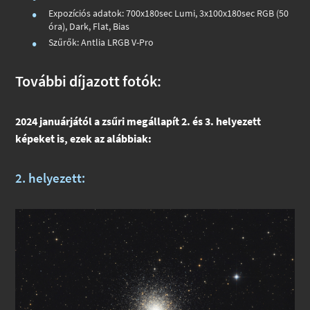
Expozíciós adatok: 700x180sec Lumi, 3x100x180sec RGB (50
óra), Dark, Flat, Bias
Szűrők: Antlia LRGB V-Pro
További díjazott fotók:
2024 januárjától a zsűri megállapít 2. és 3. helyezett
képeket is, ezek az alábbiak:
2. helyezett: