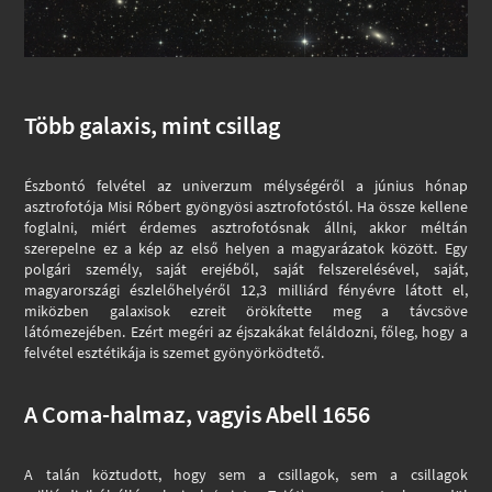
Több galaxis, mint csillag
Észbontó felvétel az univerzum mélységéről a június hónap
asztrofotója Misi Róbert gyöngyösi asztrofotóstól. Ha össze kellene
foglalni, miért érdemes asztrofotósnak állni, akkor méltán
szerepelne ez a kép az első helyen a magyarázatok között. Egy
polgári személy, saját erejéből, saját felszerelésével, saját,
magyarországi észlelőhelyéről 12,3 milliárd fényévre látott el,
miközben galaxisok ezreit örökítette meg a távcsöve
látómezejében. Ezért megéri az éjszakákat feláldozni, főleg, hogy a
felvétel esztétikája is szemet gyönyörködtető.
A Coma-halmaz, vagyis Abell 1656
A talán köztudott, hogy sem a csillagok, sem a csillagok