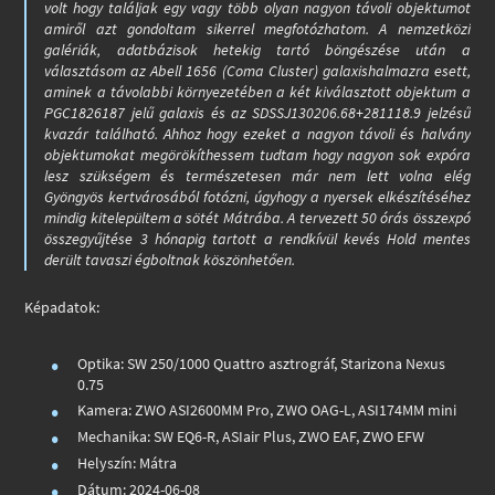
volt hogy találjak egy vagy több olyan nagyon távoli objektumot
amiről azt gondoltam sikerrel megfotózhatom. A nemzetközi
galériák, adatbázisok hetekig tartó böngészése után a
választásom az Abell 1656 (Coma Cluster) galaxishalmazra esett,
aminek a távolabbi környezetében a két kiválasztott objektum a
PGC1826187 jelű galaxis és az SDSSJ130206.68+281118.9 jelzésű
kvazár található. Ahhoz hogy ezeket a nagyon távoli és halvány
objektumokat megörökíthessem tudtam hogy nagyon sok expóra
lesz szükségem és természetesen már nem lett volna elég
Gyöngyös kertvárosából fotózni, úgyhogy a nyersek elkészítéséhez
mindig kitelepültem a sötét Mátrába. A tervezett 50 órás összexpó
összegyűjtése 3 hónapig tartott a rendkívül kevés Hold mentes
derült tavaszi égboltnak köszönhetően.
Képadatok:
Optika: SW 250/1000 Quattro asztrográf, Starizona Nexus
0.75
Kamera: ZWO ASI2600MM Pro, ZWO OAG-L, ASI174MM mini
Mechanika: SW EQ6-R, ASIair Plus, ZWO EAF, ZWO EFW
Helyszín: Mátra
Dátum: 2024-06-08