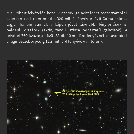
Misi Róbert felvételén közel 2 ezernyi galaxist lehet összeszámolni,
azonban ezek nem mind a 320 millió fényévre lévő Coma-halmaz
tagjai, hanem vannak a képen jóval távolabbi fényforrások is,
például kvazárok (aktív, távoli, szinte pontszerű galaxisok). A
felvétel 760 kvazárja közül 83 db 10 milliárd fényévnél is távolabbi,
a legmesszebbi pedig 12,3 milliárd fényéve van tőlünk.