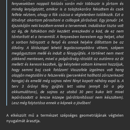
fenyvesekben nappali fotózás során már többször is jártam és
mindig lenyűgözött, amikor is a talajtakaróra feküdtem és csak
felfele néztem, ahogy a fák csúcsa a végtelenben találkozik. Ezt a
látványt akartam párosítani a csillagok járásával. Egy január 14.
éjszakáján neki kezdtem ennek a tervemnek. Induláskor tiszta volt
az ég, de foltokban már kezdett ereszkedni a köd, de ez nem
tántorított el a tervemtől. A fenyvesben kerestem egy helyet, ahol
a sorban hiányzott a fenyő és annak helyére állítottam be az
állvány. A látószöget lehető legalacsonyabbra vittem, szépem
megágyaztam mellé és indult a fénygyűjtés. A történet nem ment
zökkenő mentesen, mivel a polgárőrség rátalált az autómra az út
mellett és keresni kezdtek, így kénytelen voltam kimenni hozzájuk,
hogy semmi baj csak fotózom! Visszafele izgalmas volt hang
alapján megtalálni a felszerelés (percenként hallható zárszerkezet
hangja) és emellé még sajnos némi fényt kapott néhány expó is. A
terv 3 órányi fény gyűjtés lett volna (ennyit bír a gép
akkumulátora), de sajnos az utolsó 30 perc kuka lett mivel
lepárásodott a lencse közepe (párátlanítással nem készültem).
Lesz még folytatása ennek a képnek a jövőben!
A elkészült mű a természet szépséges geometriájának végtelen
nyugalmát árasztja.