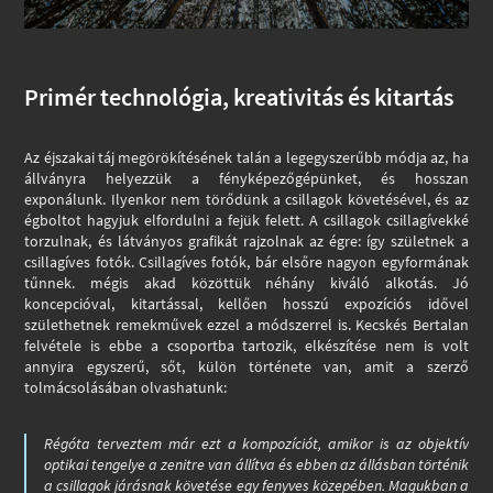
Primér technológia, kreativitás és kitartás
Az éjszakai táj megörökítésének talán a legegyszerűbb módja az, ha
állványra helyezzük a fényképezőgépünket, és hosszan
exponálunk. Ilyenkor nem törődünk a csillagok követésével, és az
égboltot hagyjuk elfordulni a fejük felett. A csillagok csillagívekké
torzulnak, és látványos grafikát rajzolnak az égre: így születnek a
csillagíves fotók. Csillagíves fotók, bár elsőre nagyon egyformának
tűnnek. mégis akad közöttük néhány kiváló alkotás. Jó
koncepcióval, kitartással, kellően hosszú expozíciós idővel
születhetnek remekművek ezzel a módszerrel is. Kecskés Bertalan
felvétele is ebbe a csoportba tartozik, elkészítése nem is volt
annyira egyszerű, sőt, külön története van, amit a szerző
tolmácsolásában olvashatunk:
Régóta terveztem már ezt a kompozíciót, amikor is az objektív
optikai tengelye a zenitre van állítva és ebben az állásban történik
a csillagok járásnak követése egy fenyves közepében. Magukban a