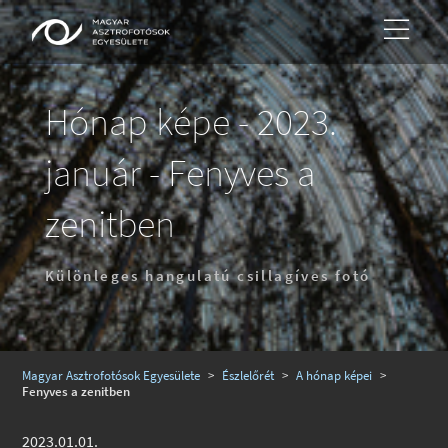
Hónap képe - 2023.
január - Fenyves a
zenitben
Különleges hangulatú csillagíves fotó
Magyar Asztrofotósok Egyesülete
>
Észlelőrét
>
A hónap képei
>
Fenyves a zenitben
2023.01.01.