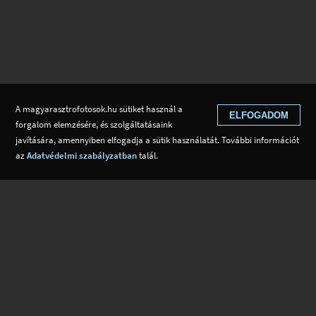
A magyarasztrofotosok.hu sütiket használ a
ELFOGADOM
forgalom elemzésére, és szolgáltatásaink
javítására, amennyiben elfogadja a sütik használatát. További információt
az
Adatvédelmi szabályzatban
talál.
EGYESÜLET
ASZTROFOTÓZÁSRÓL
Tagok
Tudástár
Alapszabály
Adatvédelem
Kapcsolat