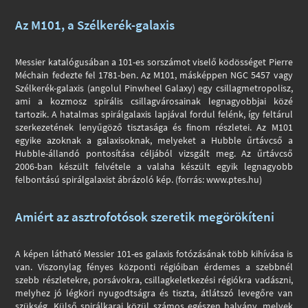
Az M101, a Szélkerék-galaxis
Messier katalógusában a 101-es sorszámot viselő ködösséget Pierre
Méchain fedezte fel 1781-ben. Az M101, másképpen NGC 5457 vagy
Szélkerék-galaxis (angolul Pinwheel Galaxy) egy csillagmetropolisz,
ami a kozmosz spirális csillagvárosainak legnagyobbjai közé
tartozik. A hatalmas spirálgalaxis lapjával fordul felénk, így feltárul
szerkezetének lenyűgöző tisztasága és finom részletei. Az M101
egyike azoknak a galaxisoknak, melyeket a Hubble űrtávcső a
Hubble-állandó pontosítása céljából vizsgált meg. Az űrtávcső
2006-ban készült felvétele a valaha készült egyik legnagyobb
felbontású spirálgalaxist ábrázoló kép. (forrás: www.ptes.hu)
Amiért az asztrofotósok szeretik megörökíteni
A képen látható Messier 101-es galaxis fotózásának több kihívása is
van. Viszonylag fényes központi régióiban érdemes a szebbnél
szebb részletekre, porsávokra, csillagkeletkezési régiókra vadászni,
melyhez jó légköri nyugodtságra és tiszta, átlátszó levegőre van
szükség. Külső spirálkarai közül számos egészen halvány, melyek