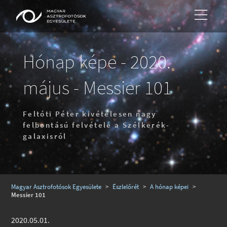
Hónap képe - 2020.
május - Messier 101
Feltóti Péter kivételesen nagy
felbontású felvétele a Szélkerék-
galaxisról
Magyar Asztrofotósok Egyesülete
>
Észlelőrét
>
A hónap képei
>
Messier 101
2020.05.01.