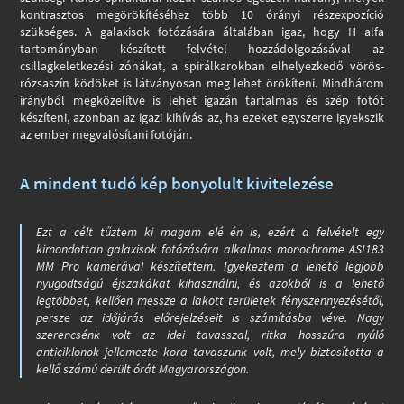
kontrasztos megörökítéséhez több 10 órányi részexpozíció
szükséges. A galaxisok fotózására általában igaz, hogy H alfa
tartományban készített felvétel hozzádolgozásával az
csillagkeletkezési zónákat, a spirálkarokban elhelyezkedő vörös-
rózsaszín ködöket is látványosan meg lehet örökíteni. Mindhárom
irányból megközelítve is lehet igazán tartalmas és szép fotót
készíteni, azonban az igazi kihívás az, ha ezeket egyszerre igyekszik
az ember megvalósítani fotóján.
A mindent tudó kép bonyolult kivitelezése
Ezt a célt tűztem ki magam elé én is, ezért a felvételt egy
kimondottan galaxisok fotózására alkalmas monochrome ASI183
MM Pro kamerával készítettem. Igyekeztem a lehető legjobb
nyugodtságú éjszakákat kihasználni, és azokból is a lehető
legtöbbet, kellően messze a lakott területek fényszennyezésétől,
persze az időjárás előrejelzéseit is számításba véve. Nagy
szerencsénk volt az idei tavasszal, ritka hosszúra nyúló
anticiklonok jellemezte kora tavaszunk volt, mely biztosította a
kellő számú derült órát Magyarországon.