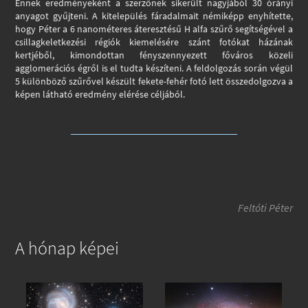
Ennek eredményeként a szerzőnek sikerült nagyjából 30 órányi
anyagot gyűjteni. A kitelepülés fáradalmait némiképp enyhítette,
hogy Péter a 6 nanométeres áteresztésű H alfa szűrő segítségével a
csillagkeletkezési régiók kiemelésére szánt fotókat házának
kertjéből, kimondottan fényszennyezett főváros közeli
agglomerációs égről is el tudta készíteni. A feldolgozás során végül
5 különböző szűrővel készült fekete-fehér fotó lett összedolgozva a
képen látható eredmény elérése céljából.
Feltóti Péter
A hónap képei