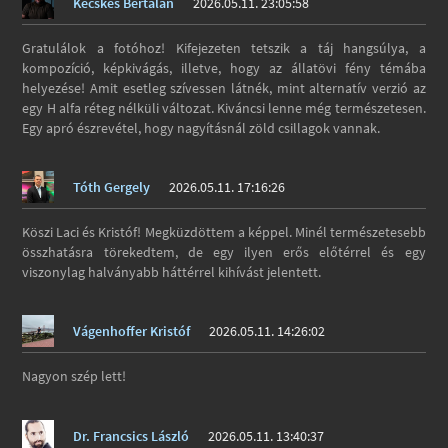
Kecskés Bertalan
2026.05.11. 23:05:58
Gratulálok a fotóhoz! Kifejezeten tetszik a táj hangsúlya, a
kompozíció, képkivágás, illetve, hogy az állatövi fény témába
helyezése! Amit esetleg szívessen látnék, mint alternatív verzió az
egy H alfa réteg nélküli változat. Kiváncsi lenne még természetesen.
Egy apró észrevétel, hogy nagyításnál zöld csillagok vannak.
Tóth Gergely
2026.05.11. 17:16:26
Köszi Laci és Kristóf! Megküzdöttem a képpel. Minél természetesebb
összhatásra törekedtem, de egy ilyen erős előtérrel és egy
viszonylag halványabb háttérrel kihívást jelentett.
Vágenhoffer Kristóf
2026.05.11. 14:26:02
Nagyon szép lett!
Dr. Francsics László
2026.05.11. 13:40:37