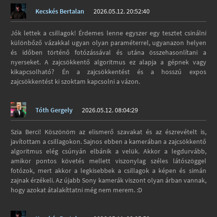
Kecskés Bertalan
2026.05.12. 20:52:40
Jók lettek a csillagok! Érdemes lenne egyszer egy tesztet csinálni
különbőző vázakkal ugyan olyan paraméterrel, ugyanazon helyen
és időben történő fotózássával és utána összehasonlítani a
nyerseket. A zajcsökkentő algoritmus ez alapja a gépnek vagy
kikapcsolható? Én a zajcsökkentést és a hosszú expos
zajcsökkentést ki szoktam kapcsolni a vázon.
Tóth Gergely
2026.05.12. 08:04:29
Szia Berci! Köszönöm az elismerő szavakat és az észrevételt is,
javítottam a csillagokon. Sajnos ebben a kamerában a zajcsökkentő
algoritmus elég csúnyán elbánik a velük. Akkor a legdurvább,
amikor pontos követés mellett viszonylag széles látószöggel
fotózok, mert akkor a legkisebbek a csillagok a képen és simán
zajnak érzékeli. Az újabb Sony kamerák viszont olyan árban vannak,
hogy azokat átalakíttatni még nem merem. :D