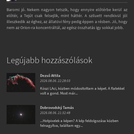
Baromi jó. Nekem nagyon tetszik, hogy ennyire előtérbe kerül az
előtér, a Tejút csak felsejlik, mint háttér. A sziluett rendkivül jól
illeszkedik az éghez, az állatövi fény pedig éppen a résben. Jó, hogy
nem az Orion-ra koncentráltál, az egész összhatás igy sokkal jobb.
Legújabb hozzászólások
Dezső Attila
2026.08.06. 22:28:03
Köszi LAci, közben módositottam a képet. A flatekkel
volt a gond. Most már...
Dobrovodský Tamás
2026.08.06. 21:32:48
...Hotpixelek a képen? A kép feldolgozása közben
felnagyítva, találtam egy...