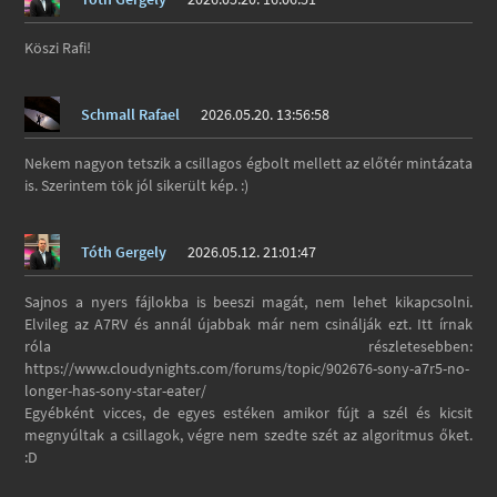
Köszi Rafi!
Schmall Rafael
2026.05.20. 13:56:58
Nekem nagyon tetszik a csillagos égbolt mellett az előtér mintázata
is. Szerintem tök jól sikerült kép. :)
Tóth Gergely
2026.05.12. 21:01:47
Sajnos a nyers fájlokba is beeszi magát, nem lehet kikapcsolni.
Elvileg az A7RV és annál újabbak már nem csinálják ezt. Itt írnak
róla részletesebben:
https://www.cloudynights.com/forums/topic/902676-sony-a7r5-no-
longer-has-sony-star-eater/
Egyébként vicces, de egyes estéken amikor fújt a szél és kicsit
megnyúltak a csillagok, végre nem szedte szét az algoritmus őket.
:D