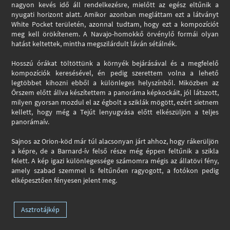
nagyon kevés idő áll rendelkezésre, mielőtt az egész eltűnik a
nyugati horizont alatt. Amikor azonban megláttam ezt a látványt
White Pocket területén, azonnal tudtam, hogy ezt a kompozíciót
meg kell örökítenem. A Navajo-homokkő örvénylő formái olyan
hatást keltettek, mintha megszilárdult láván sétálnék.
Hosszú órákat töltöttünk a környék bejárásával és a megfelelő
kompozíciók keresésével, én pedig szerettem volna a lehető
legtöbbet kihozni ebből a különleges helyszínből. Miközben az
Őrszem előtt állva készítettem a panoráma képkockáit, jól látszott,
milyen gyorsan mozdul el az égbolt a sziklák mögött, ezért sietnem
kellett, hogy még a Tejút lenyugvása előtt elkészüljön a teljes
panorámaív.
Sajnos az Orion-köd már túl alacsonyan járt ahhoz, hogy rákerüljön
a képre, de a Barnard-ív felső része még éppen feltűnik a szikla
felett. A kép igazi különlegessége számomra mégis az állatövi fény,
amely szabad szemmel is feltűnően ragyogott, a fotókon pedig
elképesztően fényesen jelent meg.
Asztrotájkép