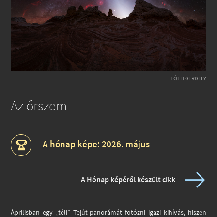
TÓTH GERGELY
Az őrszem
A hónap képe: 2026. május
A Hónap képéről készült cikk
Áprilisban egy „téli” Tejút-panorámát fotózni igazi kihívás, hiszen