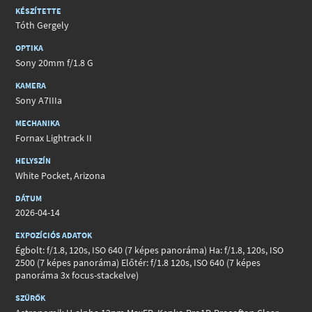
KÉSZÍTETTE
Tóth Gergely
OPTIKA
Sony 20mm f/1.8 G
KAMERA
Sony A7IIIa
MECHANIKA
Fornax Lightrack II
HELYSZÍN
White Pocket, Arizona
DÁTUM
2026-04-14
EXPOZÍCIÓS ADATOK
Égbolt: f/1.8, 120s, ISO 640 (7 képes panoráma) Ha: f/1.8, 120s, ISO
2500 (7 képes panoráma) Előtér: f/1.8 120s, ISO 640 (7 képes
panoráma 3x focus-stackelve)
SZŰRŐK