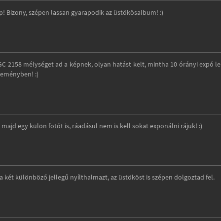
p! Bizony, szépen lassan gyarapodik az üstökösalbum! :)
GC 2158 mélységet ad a képnek, olyan hatást kelt, mintha 10 órányi expó l
teményben! :)
jd egy külön fotót is, ráadásul nem is kell sokat exponálni rájuk! :)
 a két különböző jellegű nyílthalmazt, az üstököst is szépen dolgoztad fel.