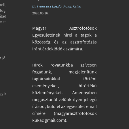
ell,
Dr. Francsics László, Kalup Csilla
log.
2026.05.16.
álad
-M35
Magyar Asztrofotósok
Egyesületének hírei a tagok a
közösség és az asztrofotózás
iránt érdeklődők számára.
 jó,
Hírek rovatunkba szívesen
fogadunk, megjelenítünk
tagtársainkkal történt
eseményeket, hírértékű
közleményeket. Amennyiben
gyik
megosztanál velünk ilyen jellegű
írásod, küld el az egyesület email
címére (magyarasztrofotosok
kukac gmail.com).