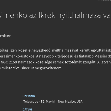
menko az Ikrek nyílthalmazaiva
ember
szólag igen közel elhelyezkedő nyílthalmazával került együttállás
erasimenko-üstökös. A nagyobb kiterjedésű és fiatalabb Messier 3
bb NGC 2158 halmazok közelsége remek fotótémát szolgált. A látvá
es műszerével sikerült megörökítenem.
HELYSZÍN
iTelescope - T2, Mayhill, New Mexico, USA
DÁTUM