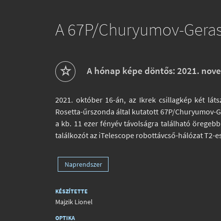
A 67P/Churyumov-Gerasi
A hónap képe döntős: 2021. nov
2021. október 16-án, az Ikrek csillagkép két lát
Rosetta-űrszonda által kutatott 67P/Churyumov-G
a kb. 11 ezer fényév távolságra található örege
találkozót az iTelescope robottávcső-hálózat T2-
Naprendszer
KÉSZÍTETTE
Majzik Lionel
OPTIKA