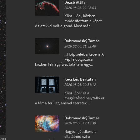
Dezső Attila
2026.08.06. 22:28:03
Köszi LAci, közben
módositottam a képet.
A flatekkel volt a gond. Most már...
Dobrovodský Tamás
2026.08.06. 21:32:48
...Hotpixelek a képen? A
kép feldolgozása
közben felnagyítva, találtam egy...
Kecskés Bertalan
2026.08.06. 20:51:12
Köszi Zoli! és a
megérzésed helytálló ez
a téma terület, amivel szeretek...
Dobrovodský Tamás
2026.08.06. 19:13:30
Nagyon jól sikerült
eltalálnod ezt a
ONEL