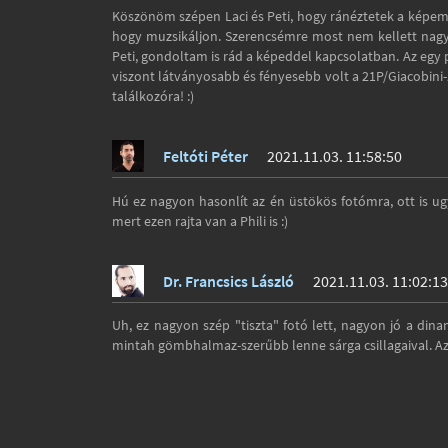
Köszönöm szépen Laci és Peti, hogy ránéztetek a képemre, 
hogy muzsikáljon. Szerencsémre most nem kellett nagyo
Peti, gondoltam is rád a képeddel kapcsolatban. Az egy 
viszont látványosabb és fényesebb volt a 21P/Giacobini
találkozóra! :)
Feltóti Péter
2021.11.03. 11:58:50
Hú ez nagyon hasonlít az én üstökös fotómra, ott is ugy
mert ezen rajta van a Phili is :)
Dr. Francsics László
2021.11.03. 11:02:13
Uh, ez nagyon szép "tiszta" fotó lett, nagyon jó a dinam
mintah gömbhalmaz-szerűbb lenne sárga csillagaival. Az 