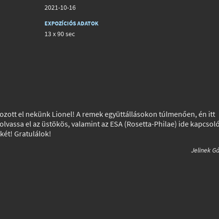
2021-10-16
EXPOZÍCIÓS ADATOK
13 x 90 sec
ozott el nekünk Lionel! A remek együttállásokon túlmenően, én itt
lvassa el az üstökös, valamint az ESA (Rosetta-Philae) ide kapcsol
két! Gratulálok!
Jelinek G