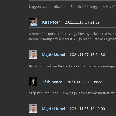
Nagyon szépen köszönöm Peti, örülök, hogy tetszik a ké
Kiss Péter
2021.11.10. 17:21:29
A minimál expó ellenére ez egy látványos kép lett! Az N
benne. A kompozíció is tetszik. Egy újabb üstökös a gyűj
Majzik Lionel
2021.11.07. 16:04:36
Köszönöm szépen Bence! Ez a két halmaz egyszer megér ma
Tóth Bence
2021.11.05. 13:08:22
Szép kép lett Lionel! Tényleg jó látni egymás mellett azt
Majzik Lionel
2021.11.03. 19:40:00