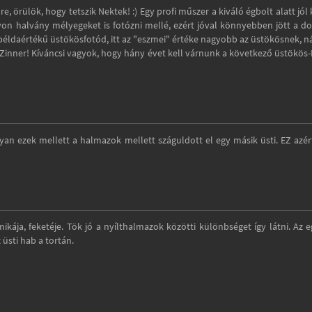
örülök, hogy tetszik Nektek! :) Egy profi műszer a kiváló égbolt alatt jól k
n halvány mélyegeket is fotózni mellé, ezért jóval könnyebben jött a do
példaértékű üstökösfotód, itt az "eszmei" értéke nagyobb az üstökösnek, n
-Zinner! Kíváncsi vagyok, hogy hány évet kell várnunk a következő üstökös
an ezek mellett a halmazok mellett száguldott el egy másik üsti. EZ azért
ikája, feketéje. Tök jó a nyílthalmazok közötti különbséget így látni. Az e
üsti hab a tortán.