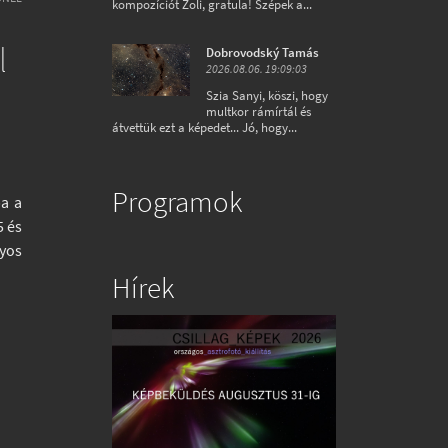
kompozíciót Zoli, gratula! Szépek a...
l
Dobrovodský Tamás
2026.08.06. 19:09:03
Szia Sanyi, köszi, hogy
multkor rámírtál és
átvettük ezt a képedet... Jó, hogy...
Programok
ba a
5 és
nyos
Hírek