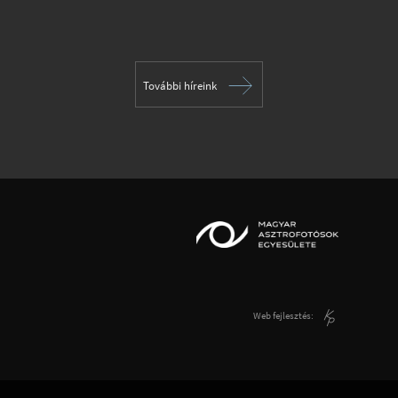
További híreink
Web fejlesztés: