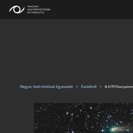
Magyar Asztrofotósok Egyesülete
>
Észlelőrét
>
A 67P/Churyumov