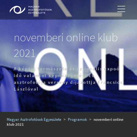
novemberi online klub
2021
A képzaj természete és az ideális expoó
idő valamint képnézegetés: Év
asztrofotója verseny díjazottja Francsics
Lászlóval
Magyar Asztrofotósok Egyesülete
>
Programok
>
novemberi online
klub 2021