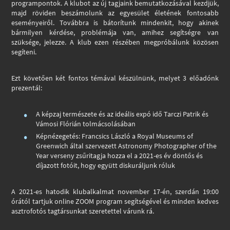
programpontok. A klubot az új tagjaink bemutatkozásával kezdjük,
majd röviden beszámolunk az egyesület életének fontosabb
eseményeiről. Továbbra is bátorítunk mindenkit, hogy akinek
bármilyen kérdése, problémája van, amihez segítségre van
szüksége, jelezze. A klub ezen részében megpróbálunk közösen
segíteni.
Ezt követően két fontos témával készülnünk, melyet 3 előadónk
prezentál:
A képzaj természete és az ideális expó idő Tarczi Patrik és
Vámosi Flórián tolmácsolásában
Képnézegetés: Francsics László a Royal Museums of
Greenwich által szervezett Astronomy Photographer of the
Year verseny zsűritagja hozza el a 2021-es év döntős és
díjazott fotóit, hogy együtt diskuráljunk róluk
A 2021-es hatodik klubalkalmat november 17-én, szerdán 19:00
órától tartjuk online ZOOM program segítségével és minden kedves
asztrofotós tagtársunkat szeretettel várunk rá.