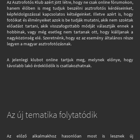
Az Asztrofotós Klub azért jött létre, hogy ne csak online fórumokon,
hanem élőben is meg tudjuk beszélni asztrofotós kérdéseinket,
képfeldolgozással kapcsolatos kétségeinket. Illetve azért is, hogy
fotóikat és élményeiket azok is be tudják mutatni, akik nem szoktak
előadást tartani, akik visszafogottabb módját választják ennek a
hobbinak, vagy még esetleg nem tartanak ott, hogy kiálljanak a
nagyközönség elé. Szeretnénk, hogy ez az esemény általános része
legyen a magyar asztrofotózásnak.
A jelenlegi klubot online tartjuk meg, melynek előnye, hogy
távolabb lakó érdeklődők is csatlakozhatnak.
Az új tematika folytatódik
Az előző alkalmakhoz hasonlóan most is lesznek új