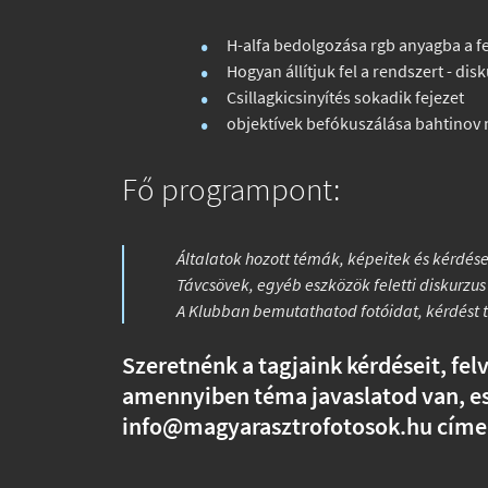
H-alfa bedolgozása rgb anyagba a fe
Hogyan állítjuk fel a rendszert - dis
Csillagkicsinyítés sokadik fejezet
objektívek befókuszálása bahtinov m
Fő programpont:
Általatok hozott témák, képeitek és kérdé
Távcsövek, egyéb eszközök feletti diskurzus
A Klubban bemutathatod fotóidat, kérdést t
Szeretnénk a tagjaink kérdéseit, fel
amennyiben téma javaslatod van, es
info@magyarasztrofotosok.hu címen, 