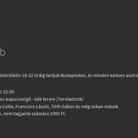
ub
ütörtökön 18-22 óráig tartjuk Budapesten, és minden kedves asztrof
0-22.00
6-os kapucsengő - kék terem /Teretadunk/
zky Csilla, Francsics László, Tóth Gábor és még sokan mások
an, nem tagjaink számára 1000 Ft.