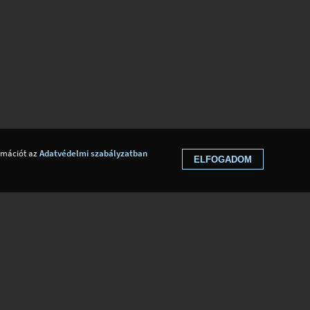
ormációt az
Adatvédelmi szabályzatban
ELFOGADOM