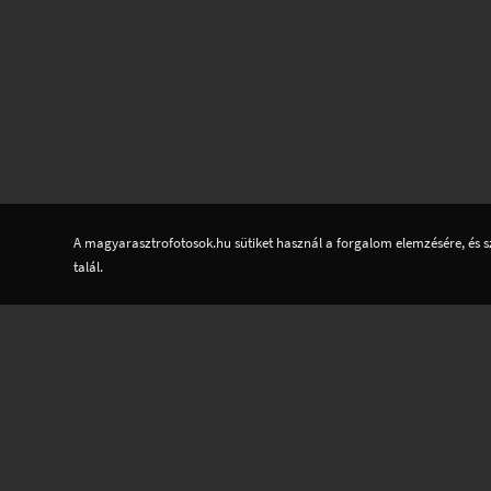
A magyarasztrofotosok.hu sütiket használ a forgalom elemzésére, és s
talál.
EGYESÜLET
ASZTROFOTÓZÁSRÓL
Tagok
Tudástár
Alapszabály
Adatvédelem