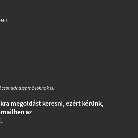
et.)
nácsot adhatsz másoknak is.
okra megoldást keresni, ezért kérünk,
emailben az
.