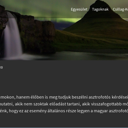
Egyesület
Tagoknak
Csillag-
20
órumokon, hanem élőben is meg tudjuk beszélni asztrofotós kérdései
 mutatni, akik nem szoktak előadást tartani, akik visszafogottabb
nénk, hogy ez az esemény általános része legyen a magyar asztrofot