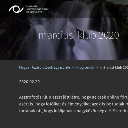
márciusi klub 2020
Magyar Asztrofotósok Egyesülete
>
Programok
>
márciusi klub 20
2020.02.29.
Asztrofotós Klub azért jött létre, hogy ne csak online f
azért is, hogy fotóikat és élményeiket azok is be tudják
tartanak ott, hogy kiálljanak a nagyközönség elé. Szeret