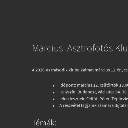
Márciusi Asztrofotós Kl
A 2020-as második klubalkalmat március 12-én, cs
Időpont: március 12. csütörtök 18.0
Helyszín: Budapest, Váci utca 84. 3
jelen lesznek: Feltóti Péter, Teplic
A részvétel tagjaink számára díjtal
Témák: