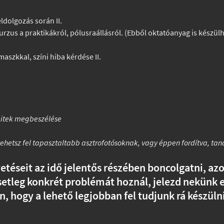
ldolgozás során II.
kurzus a praktikákról, pólusraállásról. (Ebből oktatóanyag is készülh
aszkkal, színi hiba kérdése II.
seitek megbeszélése
ehetsz fel tapasztaltabb asztrofotósoknak, vagy éppen fordítva, ta
vetéseit az idő jelentős részében boncolgatni, az
etleg konkrét problémát hoznál, jelezd nekünk 
hogy a lehető legjobban fel tudjunk rá készülni