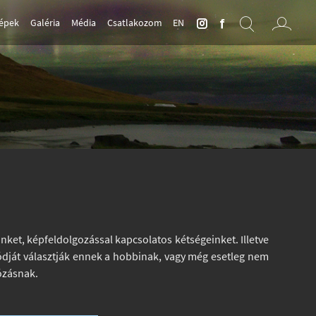
Képek
Galéria
Média
Csatlakozom
EN
nket, képfeldolgozással kapcsolatos kétségeinket. Illetve
 módját választják ennek a hobbinak, vagy még esetleg nem
ózásnak.