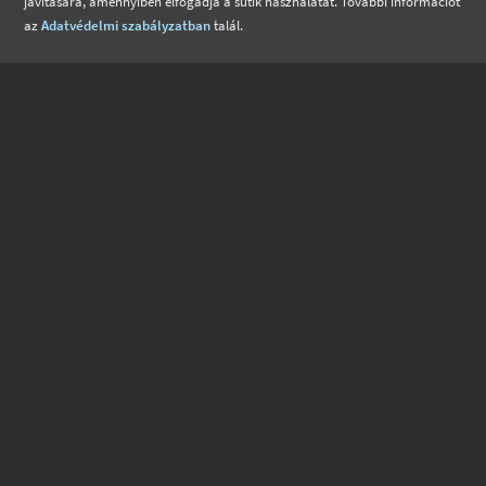
javítására, amennyiben elfogadja a sütik használatát. További információt
az
Adatvédelmi szabályzatban
talál.