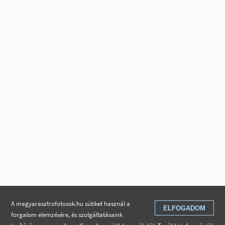
A magyarasztrofotosok.hu sütiket használ a
ELFOGADOM
forgalom elemzésére, és szolgáltatásaink