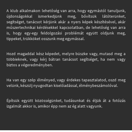
A klub alkalmakon lehetőség van arra, hogy egymástól tanuljunk,
újdonságokkal ismerkedjünk meg, bővítsük látóterünket,
segítséget, tanácsot kérjünk akár a nyers képek készítésével, akár
műszertechnikai kérdésekkel kapcsolatban, de lehetőség van arra
is, hogy egy-egy feldolgozási problémát együtt oldjunk meg,
tippeket, trükköket osszunk meg egymással.
Hozd magaddal kész képedet, melyre büszke vagy, mutasd meg a
többieknek, vagy kérj bátran tanácsot segítséget, ha nem vagy
biztos a végeredményben.
Ha van egy szép élményed, vagy érdekes tapasztalatod, oszd meg
velünk, készülj nyugodtan kiselőadással, élménybeszámolóval.
Építsük együtt közösségünket, tudásunkat és éljük át a fotózás
izgalmát akkor is, amikor épp nem az ég alatt vagyunk.