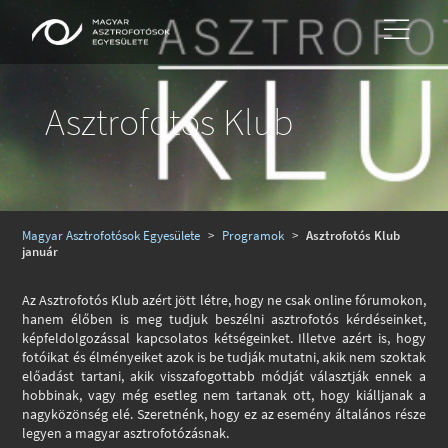
Asztrofotós Klub
Magyar Asztrofotósok Egyesülete
>
Programok
>
Asztrofotós Klub
január
Az Asztrofotós Klub azért jött létre, hogy ne csak online fórumokon,
hanem élőben is meg tudjuk beszélni asztrofotós kérdéseinket,
képfeldolgozással kapcsolatos kétségeinket. Illetve azért is, hogy
fotóikat és élményeiket azok is be tudják mutatni, akik nem szoktak
előadást tartani, akik visszafogottabb módját választják ennek a
hobbinak, vagy még esetleg nem tartanak ott, hogy kiálljanak a
nagyközönség elé. Szeretnénk, hogy ez az esemény általános része
legyen a magyar asztrofotózásnak.