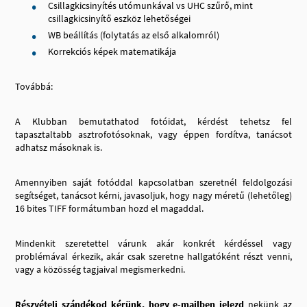
Csillagkicsinyítés utómunkával vs UHC szűrő, mint
csillagkicsinyítő eszköz lehetőségei
WB beállítás (folytatás az első alkalomról)
Korrekciós képek matematikája
Továbbá:
A Klubban bemutathatod fotóidat, kérdést tehetsz fel
tapasztaltabb asztrofotósoknak, vagy éppen fordítva, tanácsot
adhatsz másoknak is.
Amennyiben saját fotóddal kapcsolatban szeretnél feldolgozási
segítséget, tanácsot kérni, javasoljuk, hogy nagy méretű (lehetőleg)
16 bites TIFF formátumban hozd el magaddal.
Mindenkit szeretettel várunk akár konkrét kérdéssel vagy
problémával érkezik, akár csak szeretne hallgatóként részt venni,
vagy a közösség tagjaival megismerkedni.
Részvételi szándékod kérünk, hogy e-mailben jelezd
nekünk az