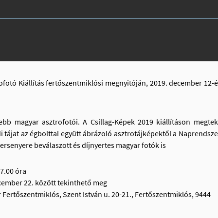
rofotó Kiállítás fertőszentmiklósi megnyitóján, 2019. december 12
zebb magyar asztrofotói. A Csillag-Képek 2019 kiállításon megte
i tájat az égbolttal együtt ábrázoló asztrotájképektől a Naprendsze
ersenyere beválaszott és díjnyertes magyar fotók is
7.00 óra
ecember 22. között tekinthető meg
Fertőszentmiklós, Szent István u. 20-21., Fertőszentmiklós, 9444