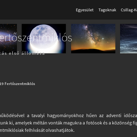
Egyesület
Tagoknak
Csillag-
Fertőszentmiklós
tás első állomása
019 Fertőszentmiklós
működésével a tavalyi hagyományokhoz hűen az adventi idősza
tunk ki, amelyek méltán vonták magukra a fotósok és a közönség f
entmiklósiak felhívását olvashatjátok.