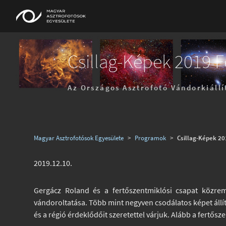
Csillag-Képek 2019 
Az Országos Asztrofotó Vándorkiállí
Magyar Asztrofotósok Egyesülete
>
Programok
>
Csillag-Képek 2
2019.12.10.
Gergácz Roland és a fertőszentmiklósi csapat közre
vándoroltatása. Több mint negyven csodálatos képet állí
és a régió érdeklődőit szeretettel várjuk. Alább a fertősz