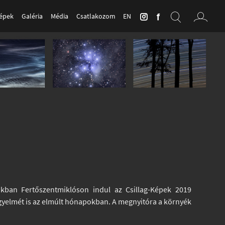
Képek
Galéria
Média
Csatlakozom
EN
kban Fertőszentmiklóson indul az Csillag-Képek 2019
igyelmét is az elmúlt hónapokban. A megnyitóra a környék