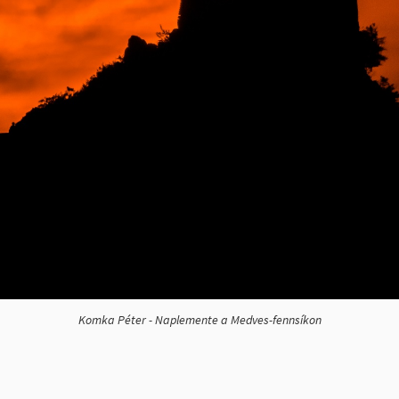
Komka Péter - Naplemente a Medves-fennsíkon