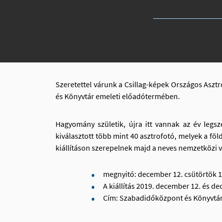
Szeretettel várunk a Csillag-képek Országos Aszt
és Könyvtár emeleti előadótermében.
Hagyomány születik, újra itt vannak az év legs
kiválasztott több mint 40 asztrofotó, melyek a föld
kiállításon szerepelnek majd a neves nemzetközi v
megnyitó: december 12. csütörtök 1
A kiállítás 2019. december 12. és d
Cím: Szabadidőközpont és Könyvtár 