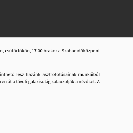
-én, csütörtökön, 17.00 órakor a Szabadidőközpont
kinthető lesz hazánk asztrofotósainak munkáiból
ren át a távoli galaxisokig kalauzolják a nézőket. A