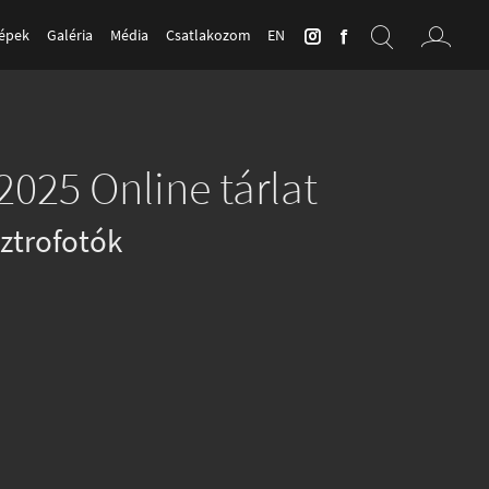
Képek
Galéria
Média
Csatlakozom
EN
2025 Online tárlat
ztrofotók