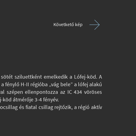
Követkető kép
sötét sziluettként emelkedik a Lófej-köd. A
a fénylő H-II régióba „vág bele” a lófej alakú
val szépen ellenpontozza az IC 434 vöröses
j-köd átmérője 3-4 fényév.
sillag és fiatal csillag rejtőzik, a régió aktív