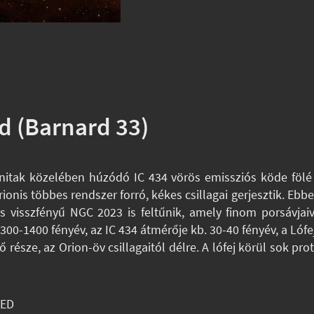
öd (Barnard 33)
Alnitak közelében húzódó IC 434 vörös emissziós köde fölé 
onis többes rendszer forró, kékes csillagai gerjesztik. Ebbe 
 visszfényű NGC 2023 is feltűnik, amely finom porsávjai
0-1400 fényév, az IC 434 átmérője kb. 30-40 fényév, a Lófe
része, az Orion-öv csillagaitól délre. A lófej körül sok protoc
 ED