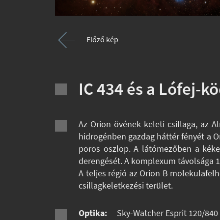
Előző kép
IC 434 és a Lófej-k
Az Orion övének keleti csillaga, az 
hidrogénben gazdag háttér fényét a Ori
poros oszlop. A látómezőben a kékes
derengését. A komplexum távolsága 130
A teljes régió az Orion B molekulafelhő 
csillagkeletkezési terület.
Optika:
Sky-Watcher Esprit 120/840