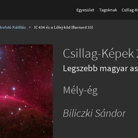
Egyesület
Tagoknak
Csillag-
rofotó Kiállítás
>
IC 434 és a Lófej-köd (Barnard 33)
Csillag-Képek 
Legszebb magyar as
Mély-ég
Biliczki Sándor