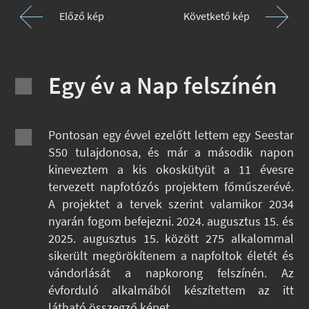
Előző kép
Követkető kép
Egy év a Nap felszínén
Pontosan egy évvel ezelőtt lettem egy Seestar
S50 tulajdonosa, és már a második napon
kineveztem a kis okoskütyüt a 11 évesre
tervezett napfotózós projektem főműszerévé.
A projektet a tervek szerint valamikor 2034
nyarán fogom befejezni. 2024. augusztus 15. és
2025. augusztus 15. között 275 alkalommal
sikerült megörökítenem a napfoltok életét és
vándorlását a napkorong felszínén. Az
évforduló alkalmából készítettem az itt
látható összegző képet.