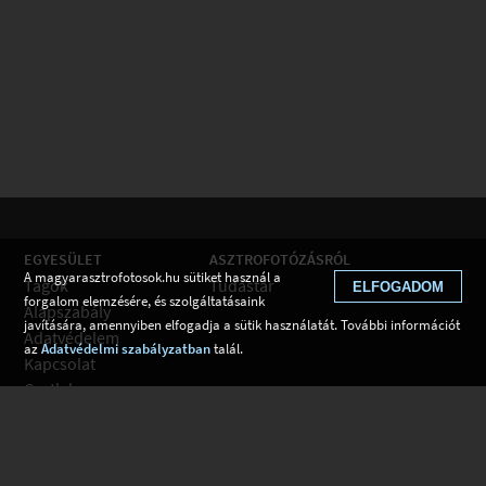
EGYESÜLET
ASZTROFOTÓZÁSRÓL
A magyarasztrofotosok.hu sütiket használ a
Tagok
Tudástár
ELFOGADOM
forgalom elemzésére, és szolgáltatásaink
Alapszabály
javítására, amennyiben elfogadja a sütik használatát. További információt
Adatvédelem
az
Adatvédelmi szabályzatban
talál.
Kapcsolat
Csatlakozom
Hírek
Tudástár