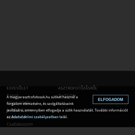
EGYESÜLET
ASZTROFOTÓZÁSRÓL
Tagok
Tudástár
A magyarasztrofotosok.hu sütiket használ a
ELFOGADOM
Alapszabály
forgalom elemzésére, és szolgáltatásaink
Adatvédelem
javítására, amennyiben elfogadja a sütik használatát. További információt
Kapcsolat
az
Adatvédelmi szabályzatban
talál.
Csatlakozom
Hírek