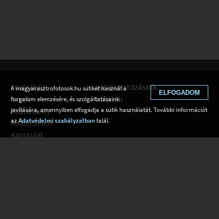
EGYESÜLET
ASZTROFOTÓZÁSRÓL
A magyarasztrofotosok.hu sütiket használ a
ELFOGADOM
Tagok
Tudástár
forgalom elemzésére, és szolgáltatásaink
javítására, amennyiben elfogadja a sütik használatát. További információt
Alapszabály
az
Adatvédelmi szabályzatban
talál.
Adatvédelem
Kapcsolat
Csatlakozom
Hírek
Tudástár