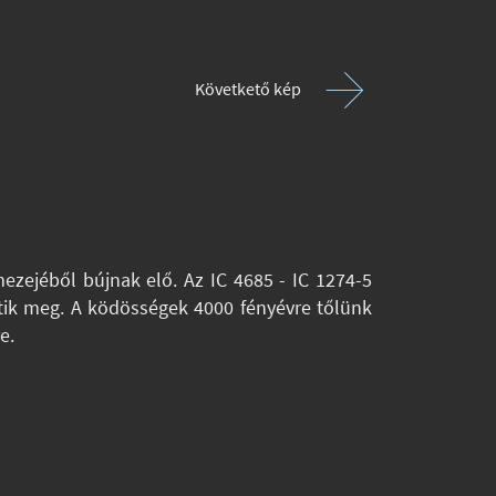
Követkető kép
mezejéből bújnak elő. Az IC 4685 - IC 1274-5
tik meg. A ködösségek 4000 fényévre tőlünk
e.