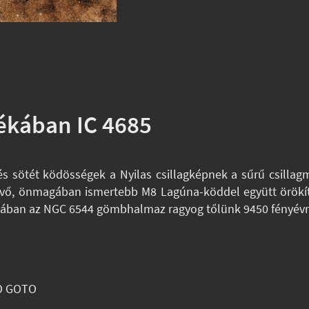
ékában IC 4685
és sötét ködösségek a Nyilas csillagképnek a sűrű csillag
évő, önmagában ismertebb M8 Lagúna-köddel együtt örökí
rkában az NGC 6544 gömbhalmaz ragyog tőlünk 9450 fényévr
O GOTO