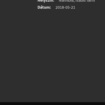
Helyszín:
Namíbia, Isabis farm
Dátum:
2018-05-21