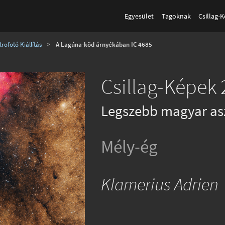
Egyesület
Tagoknak
Csillag-
rofotó Kiállítás
>
A Lagúna-köd árnyékában IC 4685
Csillag-Képek 
Legszebb magyar as
Mély-ég
Klamerius Adrien