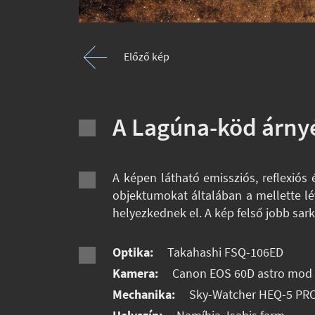
Előző kép
A Lagúna-köd árny
A képen látható emissziós, reflexiós 
objektumokat általában a mellette l
helyezkednek el. A kép felső jobb sa
Optika:
Takahashi FSQ-106ED
Kamera:
Canon EOS 60D astro mod
Mechanika:
Sky-Watcher HEQ-5 PR