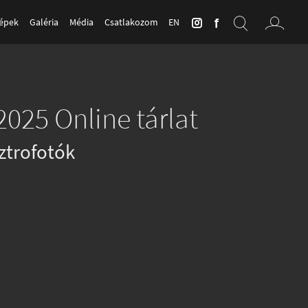
Képek
Galéria
Média
Csatlakozom
EN
2025 Online tárlat
ztrofotók