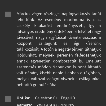
Március végén részleges napfogyatkozás tanúi
lehettünk. Az esemény maximuma is csak
csekély kitakarást eredményezett, így a
látványos eredmény érdekében a felvétel nagy
távcsővel, nagy nagyítással kívánta visszaadni
központi csillagunk és égi kísérőnk
találkozását. A fotón a negatív térben láthatjuk
Holdunkat, melynek peremén felfedezhetjük
annak egyenetlen domborzatát is. Emellett
szerencsés módon Napunkon is pont látható
volt néhány kisebb napfolt ebben a régióban,
melyek változatosságot visznek a csillagunkat
beborító granulációba.
Optika:
Celestron C11 EdgeHD
Kamera:
ZWO ASI1600MM Pro