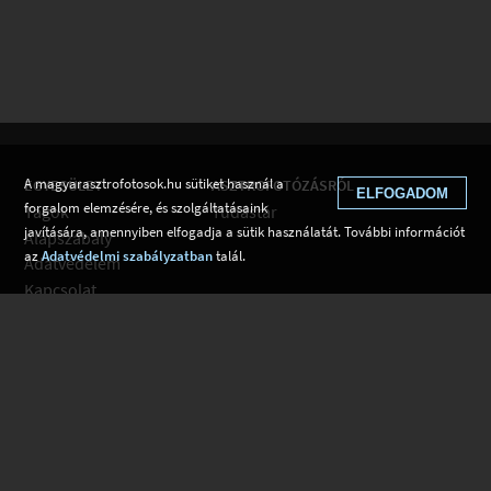
A magyarasztrofotosok.hu sütiket használ a
EGYESÜLET
ASZTROFOTÓZÁSRÓL
ELFOGADOM
forgalom elemzésére, és szolgáltatásaink
Tagok
Tudástár
javítására, amennyiben elfogadja a sütik használatát. További információt
Alapszabály
az
Adatvédelmi szabályzatban
talál.
Adatvédelem
Kapcsolat
Csatlakozom
Hírek
Tudástár