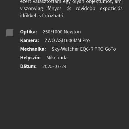
ezért választottam egy olyan objektumot, ami
viszonylag fényes és rövidebb expozíciós
időkkel is fotózható.
Optika:
250/1000 Newton
Kamera:
ZWO ASI1600MM Pro
Mechanika:
Sky-Watcher EQ6-R PRO GoTo
Helyszín:
Mikebuda
Dátum:
2025-07-24