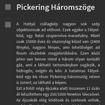
Pickering Háromszöge
A Hattyú csillagkép nagyon sok szép
objektumnak ad otthont. Ezek egyike a Fátyol-
köd, egy fiatal szupernóva-maradvány. Mivel
csak 15000 éves és viszonylag közel van (2400
fényév), nagyon fényes, ami lehetőséget ad
finom részletek megjelenítésére. Ezen kívül
jelen van benne mind a három olyan ionizált
gáz, ami a látható tartományban sugárzik, a
hidrogén, oxigén és kén. A hatalmas Fátyol-
köd egy kis része Pickering-háromszög néven
is ismert, ez látható a képen.
Ezt a fotót négy éjszaka alatt összesen 11 órán
át készítettem egy 250/1000 Newton távcsővel.
Az éjszakák elég ködösek és szelesek voltak,