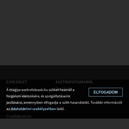
EGYESÜLET
ASZTROFOTÓZÁSRÓL
Tagok
Tudástár
A magyarasztrofotosok.hu sütiket használ a
ELFOGADOM
Alapszabály
forgalom elemzésére, és szolgáltatásaink
Adatvédelem
javítására, amennyiben elfogadja a sütik használatát. További információt
az
Adatvédelmi szabályzatban
talál.
Kapcsolat
Csatlakozom
Hírek