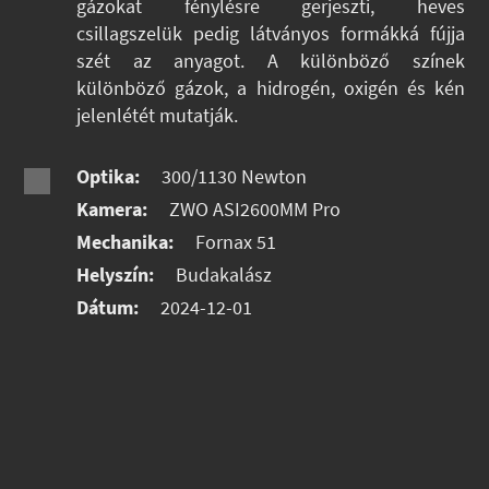
gázokat fénylésre gerjeszti, heves
csillagszelük pedig látványos formákká fújja
szét az anyagot. A különböző színek
különböző gázok, a hidrogén, oxigén és kén
jelenlétét mutatják.
Optika:
300/1130 Newton
Kamera:
ZWO ASI2600MM Pro
Mechanika:
Fornax 51
Helyszín:
Budakalász
Dátum:
2024-12-01