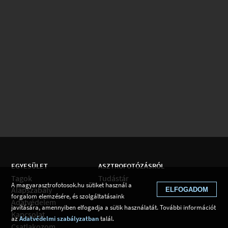
EGYESÜLET
ASZTROFOTÓZÁSRÓL
Tagok
Tudástár
A magyarasztrofotosok.hu sütiket használ a
Alapszabály
ELFOGADOM
forgalom elemzésére, és szolgáltatásaink
Adatvédelem
javítására, amennyiben elfogadja a sütik használatát. További információt
Kapcsolat
az
Adatvédelmi szabályzatban
talál.
Csatlakozom