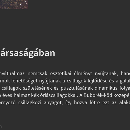
 társaságában
yílthalmaz nemcsak esztétikai élményt nyújtanak, han
mok lehetőséget nyújtanak a csillagok fejlődése és a gala
csillagok születésének és pusztulásának dinamikus folyam
lió éves halmaz kék óriáscsillagokkal. A Buborék-köd közepé
környező csillagközi anyagot, így hozva létre ezt az ala
n