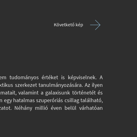
Követkető kép
em tudományos értéket is képviselnek. A
ktikus szerkezet tanulmányozására. Az ilyen
atait, valamint a galaxisunk történetét és
n egy hatalmas szuperóriás csillag található,
kzatot. Néhány millió éven belül várhatóan