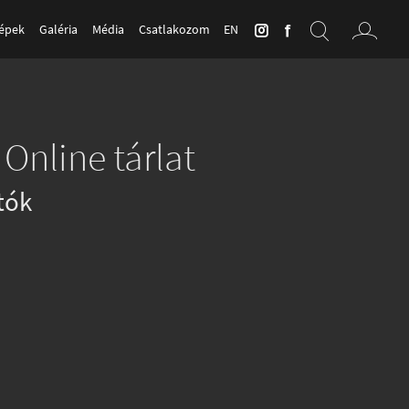
Képek
Galéria
Média
Csatlakozom
EN
Online tárlat
tók