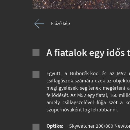
Előző kép
A fiatalok egy idős
Együtt, a Buborék-köd és az M52 n
csillagászok számára ezek az objektu
megfigyelések segítenek megérteni a 
fejlődését. Az M52 egy fiatal, 160 mil
amely csillagszelével fújja szét a 
szupernóvaként fog felrobbanni.
Optika:
Skywatcher 200/800 Newto