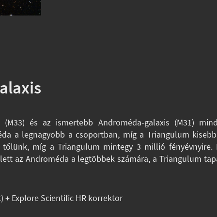
alaxis
s (M33) és az ismertebb Androméda-galaxis (M31) mind
méda a legnagyobb a csoportban, míg a Triangulum kiseb
an tőlünk, míg a Triangulum mintegy 3 millió fényévnyire
llett az Androméda a legtöbbek számára, a Triangulum tap
 + Explore Scientific HR korrektor