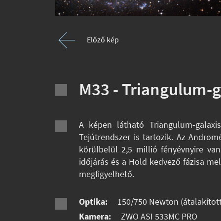
Előző kép
M33 - Triangulum-g
A képen látható Triangulum-galaxi
Tejútrendszer is tartozik. Az Andro
körülbelül 2,5 millió fényévnyire v
időjárás és a Hold kedvező fázisa me
megfigyelhető.
Optika:
150/750 Newton (átalakított)
Kamera:
ZWO ASI 533MC PRO