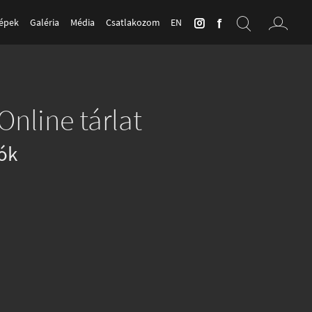
Képek
Galéria
Média
Csatlakozom
EN
Online tárlat
ók