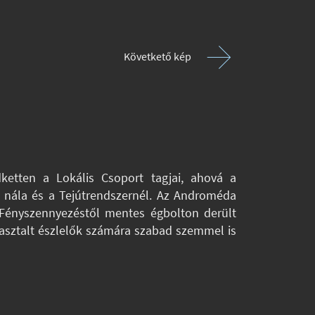
Követkető kép
ketten a Lokális Csoport tagjai, ahová a
b nála és a Tejútrendszernél. Az Androméda
. Fényszennyezéstől mentes égbolton derült
asztalt észlelők számára szabad szemmel is