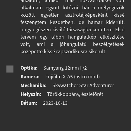
alkalom, amikor más hozzáértőkkel volt
alkalmam együtt fotózni, bár a mélyegezők
között egyetlen asztrotájképesként kissé
feszengtem kezdetben, de hamar kiderült,
hogy egészen kiváló társaságba kerültem. Első
tervem egy tábori hangulatkép elkészítése
volt, ami a jóhangulatú beszélgetések
közepette kissé rapszodikusra sikerült.
Optika:
Samyang 12mm F/2
Kamera:
Fujifilm X-A5 (astro mod)
Mechanika:
Skywatcher Star Adventurer
Helyszín:
Törökkoppány, észlelőrét
Dátum:
2023-10-13