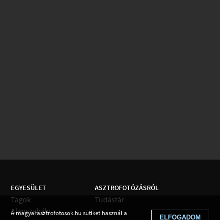
EGYESÜLET
ASZTROFOTÓZÁSRÓL
Tagok
Tudástár
Alapszabály
A magyarasztrofotosok.hu sütiket használ a
ELFOGADOM