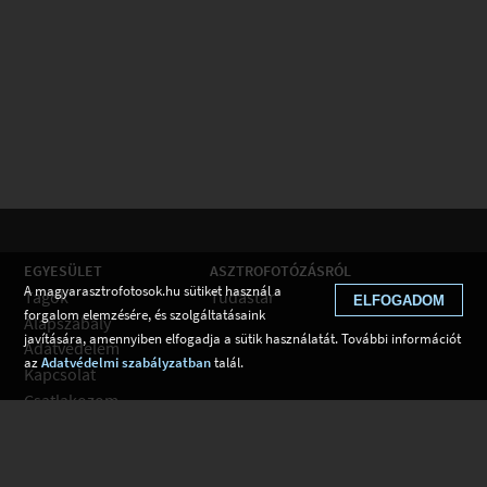
EGYESÜLET
ASZTROFOTÓZÁSRÓL
A magyarasztrofotosok.hu sütiket használ a
Tagok
Tudástár
ELFOGADOM
forgalom elemzésére, és szolgáltatásaink
Alapszabály
javítására, amennyiben elfogadja a sütik használatát. További információt
Adatvédelem
az
Adatvédelmi szabályzatban
talál.
Kapcsolat
Csatlakozom
Hírek
Tudástár