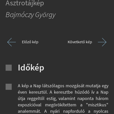
Asztrotájkép
Bajmóczy György
Előző kép
Követkető kép
Időkép
A kép a Nap látszólagos mozgását mutatja egy
éven keresztül. A keresztbe húzódó ív a Nap
útja reggeltől estig, valamint naponta három
expozícióval megörökítettem a "misztikus"
analemmát. A nyári napforduló a nyolcas